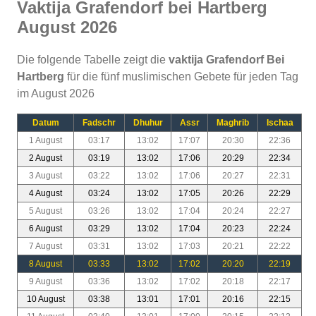
Vaktija Grafendorf bei Hartberg
August 2026
Die folgende Tabelle zeigt die
vaktija Grafendorf Bei
Hartberg
für die fünf muslimischen Gebete für jeden Tag
im August 2026
Datum
Fadschr
Dhuhur
Assr
Maghrib
Ischaa
1 August
03:17
13:02
17:07
20:30
22:36
2 August
03:19
13:02
17:06
20:29
22:34
3 August
03:22
13:02
17:06
20:27
22:31
4 August
03:24
13:02
17:05
20:26
22:29
5 August
03:26
13:02
17:04
20:24
22:27
6 August
03:29
13:02
17:04
20:23
22:24
7 August
03:31
13:02
17:03
20:21
22:22
8 August
03:33
13:02
17:02
20:20
22:19
9 August
03:36
13:02
17:02
20:18
22:17
10 August
03:38
13:01
17:01
20:16
22:15