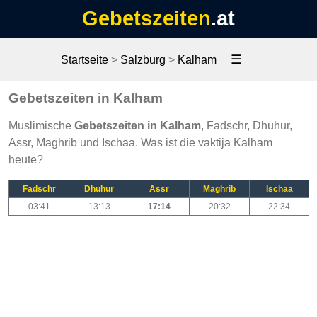
Gebetszeiten
.at
☰
Startseite
>
Salzburg
>
Kalham
Gebetszeiten in Kalham
Muslimische
Gebetszeiten in Kalham
, Fadschr, Dhuhur,
Assr, Maghrib und Ischaa. Was ist die vaktija Kalham
heute?
Fadschr
Dhuhur
Assr
Maghrib
Ischaa
03:41
13:13
17:14
20:32
22:34