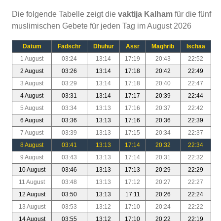
Die folgende Tabelle zeigt die
vaktija Kalham
für die fünf
muslimischen Gebete für jeden Tag im August 2026
Datum
Fadschr
Dhuhur
Assr
Maghrib
Ischaa
1 August
03:24
13:14
17:19
20:43
22:52
2 August
03:26
13:14
17:18
20:42
22:49
3 August
03:29
13:14
17:18
20:40
22:47
4 August
03:31
13:14
17:17
20:39
22:44
5 August
03:34
13:13
17:16
20:37
22:42
6 August
03:36
13:13
17:16
20:36
22:39
7 August
03:39
13:13
17:15
20:34
22:37
8 August
03:41
13:13
17:14
20:32
22:34
9 August
03:43
13:13
17:14
20:31
22:32
10 August
03:46
13:13
17:13
20:29
22:29
11 August
03:48
13:13
17:12
20:27
22:27
12 August
03:50
13:13
17:11
20:26
22:24
13 August
03:53
13:12
17:10
20:24
22:22
14 August
03:55
13:12
17:10
20:22
22:19