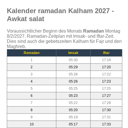
Kalender ramadan Kalham 2027 -
Awkat salat
Voraussichtlicher Beginn des Monats
Ramadan
Montag
8/2/2027. Ramadan-Zeitplan mit Imsak- und Iftar-Zeit.
Dies sind auch die gebetszeiten Kalham für Fajr und den
Maghreb.
Ramadan
Imsak
Iftar
1
05:30
17:19
2
05:29
17:20
3
05:28
17:22
4
05:26
17:23
5
05:25
17:25
6
05:23
17:27
7
05:22
17:28
8
05:20
17:30
9
05:19
17:31
10
05:17
17:33