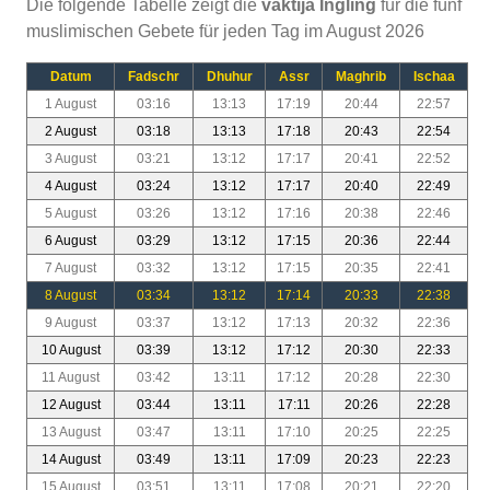
Die folgende Tabelle zeigt die
vaktija Ingling
für die fünf
muslimischen Gebete für jeden Tag im August 2026
Datum
Fadschr
Dhuhur
Assr
Maghrib
Ischaa
1 August
03:16
13:13
17:19
20:44
22:57
2 August
03:18
13:13
17:18
20:43
22:54
3 August
03:21
13:12
17:17
20:41
22:52
4 August
03:24
13:12
17:17
20:40
22:49
5 August
03:26
13:12
17:16
20:38
22:46
6 August
03:29
13:12
17:15
20:36
22:44
7 August
03:32
13:12
17:15
20:35
22:41
8 August
03:34
13:12
17:14
20:33
22:38
9 August
03:37
13:12
17:13
20:32
22:36
10 August
03:39
13:12
17:12
20:30
22:33
11 August
03:42
13:11
17:12
20:28
22:30
12 August
03:44
13:11
17:11
20:26
22:28
13 August
03:47
13:11
17:10
20:25
22:25
14 August
03:49
13:11
17:09
20:23
22:23
15 August
03:51
13:11
17:08
20:21
22:20