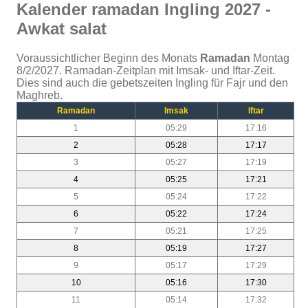
Kalender ramadan Ingling 2027 -
Awkat salat
Voraussichtlicher Beginn des Monats
Ramadan
Montag
8/2/2027. Ramadan-Zeitplan mit Imsak- und Iftar-Zeit.
Dies sind auch die gebetszeiten Ingling für Fajr und den
Maghreb.
Ramadan
Imsak
Iftar
1
05:29
17:16
2
05:28
17:17
3
05:27
17:19
4
05:25
17:21
5
05:24
17:22
6
05:22
17:24
7
05:21
17:25
8
05:19
17:27
9
05:17
17:29
10
05:16
17:30
11
05:14
17:32