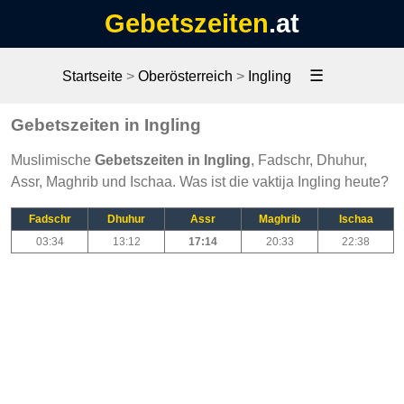
Gebetszeiten
.at
☰
Startseite
>
Oberösterreich
>
Ingling
Gebetszeiten in Ingling
Muslimische
Gebetszeiten in Ingling
, Fadschr, Dhuhur,
Assr, Maghrib und Ischaa. Was ist die vaktija Ingling heute?
Fadschr
Dhuhur
Assr
Maghrib
Ischaa
03:34
13:12
17:14
20:33
22:38