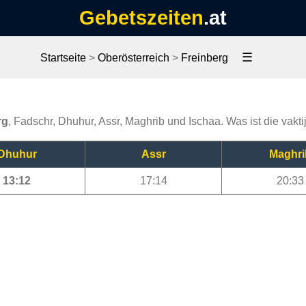
Gebetszeiten
.at
☰
Startseite
>
Oberösterreich
>
Freinberg
rg
, Fadschr, Dhuhur, Assr, Maghrib und Ischaa. Was ist die vakt
Dhuhur
Assr
Maghri
13:12
17:14
20:33