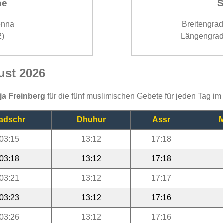
ne
S
enna
Breitengra
2)
Längengrad
ust 2026
ija Freinberg
für die fünf muslimischen Gebete für jeden Tag i
adschr
Dhuhur
Assr
M
03:15
13:12
17:18
03:18
13:12
17:18
03:21
13:12
17:17
03:23
13:12
17:16
03:26
13:12
17:16