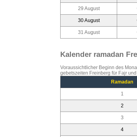
29 August
30 August
31 August
Kalender ramadan Frei
Voraussichtlicher Beginn des Mon
gebetszeiten Freinberg für Fajr un
Ramadan
1
2
3
4