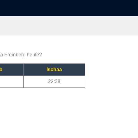
ija Freinberg heute?
b
Ischaa
22:38