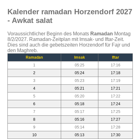
Kalender ramadan Horzendorf 2027
- Awkat salat
Voraussichtlicher Beginn des Monats
Ramadan
Montag
8/2/2027. Ramadan-Zeitplan mit Imsak- und Iftar-Zeit.
Dies sind auch die gebetszeiten Horzendorf für Fajr und
den Maghreb.
Ramadan
Imsak
Iftar
1
05:25
17:16
2
05:24
17:18
3
05:23
17:19
4
05:21
17:21
5
05:20
17:22
6
05:18
17:24
7
05:17
17:25
8
05:16
17:27
9
05:14
17:28
10
05:13
17:30