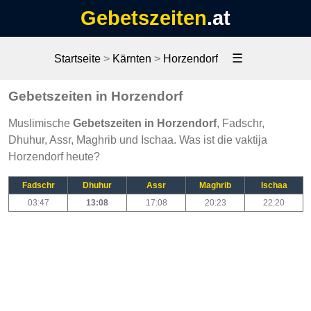
Gebetszeiten
.at
☰
Startseite
>
Kärnten
>
Horzendorf
Gebetszeiten in Horzendorf
Muslimische
Gebetszeiten in Horzendorf
, Fadschr,
Dhuhur, Assr, Maghrib und Ischaa. Was ist die vaktija
Horzendorf heute?
Fadschr
Dhuhur
Assr
Maghrib
Ischaa
03:47
13:08
17:08
20:23
22:20