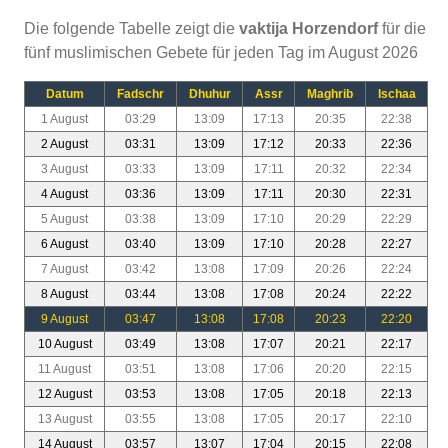
Die folgende Tabelle zeigt die
vaktija Horzendorf
für die
fünf muslimischen Gebete für jeden Tag im August 2026
Datum
Fadschr
Dhuhur
Assr
Maghrib
Ischaa
1 August
03:29
13:09
17:13
20:35
22:38
2 August
03:31
13:09
17:12
20:33
22:36
3 August
03:33
13:09
17:11
20:32
22:34
4 August
03:36
13:09
17:11
20:30
22:31
5 August
03:38
13:09
17:10
20:29
22:29
6 August
03:40
13:09
17:10
20:28
22:27
7 August
03:42
13:08
17:09
20:26
22:24
8 August
03:44
13:08
17:08
20:24
22:22
9 August
03:47
13:08
17:08
20:23
22:20
10 August
03:49
13:08
17:07
20:21
22:17
11 August
03:51
13:08
17:06
20:20
22:15
12 August
03:53
13:08
17:05
20:18
22:13
13 August
03:55
13:08
17:05
20:17
22:10
14 August
03:57
13:07
17:04
20:15
22:08