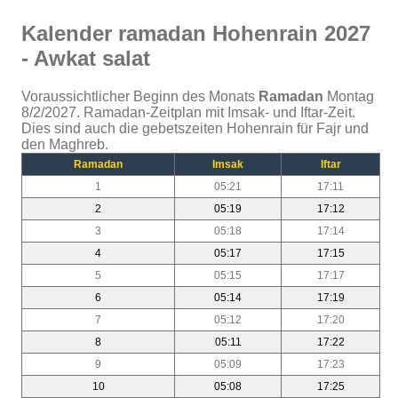
Kalender ramadan Hohenrain 2027
- Awkat salat
Voraussichtlicher Beginn des Monats
Ramadan
Montag
8/2/2027. Ramadan-Zeitplan mit Imsak- und Iftar-Zeit.
Dies sind auch die gebetszeiten Hohenrain für Fajr und
den Maghreb.
Ramadan
Imsak
Iftar
1
05:21
17:11
2
05:19
17:12
3
05:18
17:14
4
05:17
17:15
5
05:15
17:17
6
05:14
17:19
7
05:12
17:20
8
05:11
17:22
9
05:09
17:23
10
05:08
17:25