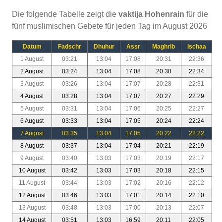
Die folgende Tabelle zeigt die
vaktija Hohenrain
für die
fünf muslimischen Gebete für jeden Tag im August 2026
Datum
Fadschr
Dhuhur
Assr
Maghrib
Ischaa
1 August
03:21
13:04
17:08
20:31
22:36
2 August
03:24
13:04
17:08
20:30
22:34
3 August
03:26
13:04
17:07
20:28
22:31
4 August
03:28
13:04
17:07
20:27
22:29
5 August
03:31
13:04
17:06
20:25
22:27
6 August
03:33
13:04
17:05
20:24
22:24
7 August
03:35
13:04
17:05
20:22
22:22
8 August
03:37
13:04
17:04
20:21
22:19
9 August
03:40
13:03
17:03
20:19
22:17
10 August
03:42
13:03
17:03
20:18
22:15
11 August
03:44
13:03
17:02
20:16
22:12
12 August
03:46
13:03
17:01
20:14
22:10
13 August
03:48
13:03
17:00
20:13
22:07
14 August
03:51
13:03
16:59
20:11
22:05