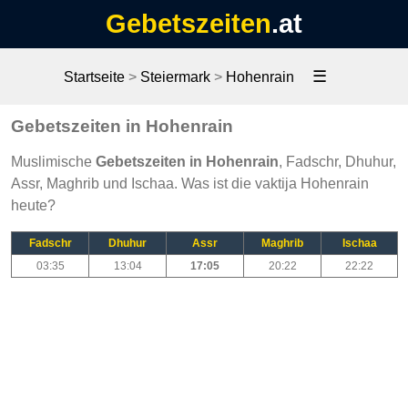
Gebetszeiten
.at
☰
Startseite
>
Steiermark
>
Hohenrain
Gebetszeiten in Hohenrain
Muslimische
Gebetszeiten in Hohenrain
, Fadschr, Dhuhur,
Assr, Maghrib und Ischaa. Was ist die vaktija Hohenrain
heute?
Fadschr
Dhuhur
Assr
Maghrib
Ischaa
03:35
13:04
17:05
20:22
22:22