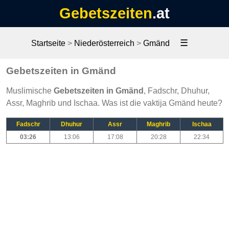
Gebetszeiten
.at
☰
Startseite
>
Niederösterreich
>
Gmänd
Gebetszeiten in Gmänd
Muslimische
Gebetszeiten in Gmänd
, Fadschr, Dhuhur,
Assr, Maghrib und Ischaa. Was ist die vaktija Gmänd heute?
Fadschr
Dhuhur
Assr
Maghrib
Ischaa
03:26
13:06
17:08
20:28
22:34