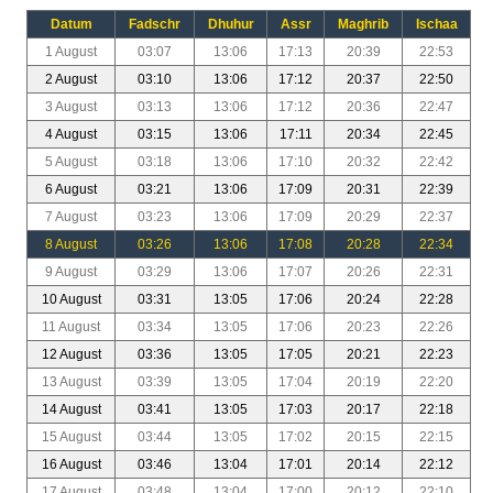
Datum
Fadschr
Dhuhur
Assr
Maghrib
Ischaa
1 August
03:07
13:06
17:13
20:39
22:53
2 August
03:10
13:06
17:12
20:37
22:50
3 August
03:13
13:06
17:12
20:36
22:47
4 August
03:15
13:06
17:11
20:34
22:45
5 August
03:18
13:06
17:10
20:32
22:42
6 August
03:21
13:06
17:09
20:31
22:39
7 August
03:23
13:06
17:09
20:29
22:37
8 August
03:26
13:06
17:08
20:28
22:34
9 August
03:29
13:06
17:07
20:26
22:31
10 August
03:31
13:05
17:06
20:24
22:28
11 August
03:34
13:05
17:06
20:23
22:26
12 August
03:36
13:05
17:05
20:21
22:23
13 August
03:39
13:05
17:04
20:19
22:20
14 August
03:41
13:05
17:03
20:17
22:18
15 August
03:44
13:05
17:02
20:15
22:15
16 August
03:46
13:04
17:01
20:14
22:12
17 August
03:48
13:04
17:00
20:12
22:10