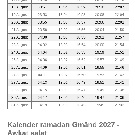
18 August
03:51
13:04
16:59
20:10
22:07
19 August
03:53
13:04
16:58
20:08
22:04
20 August
03:55
13:03
16:57
20:06
22:02
21 August
03:58
13:03
16:56
20:04
21:59
22 August
04:00
13:03
16:55
20:02
21:57
23 August
04:02
13:03
16:54
20:00
21:54
24 August
04:04
13:02
16:53
19:59
21:51
25 August
04:06
13:02
16:52
19:57
21:49
26 August
04:09
13:02
16:51
19:55
21:46
27 August
04:11
13:02
16:50
19:53
21:43
28 August
04:13
13:01
16:48
19:51
21:41
29 August
04:15
13:01
16:47
19:49
21:38
30 August
04:17
13:01
16:46
19:47
21:36
31 August
04:19
13:00
16:45
19:45
21:33
Kalender ramadan Gmänd 2027 -
Awkat salat