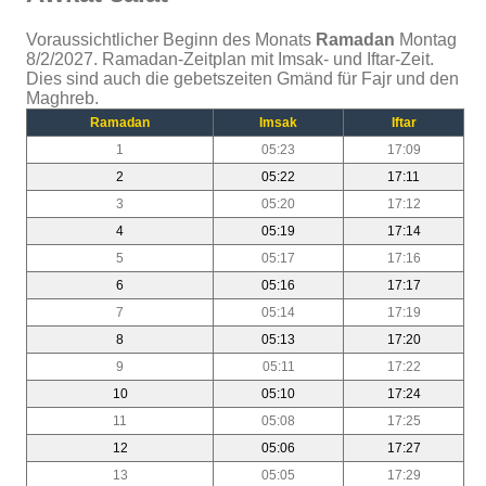
Voraussichtlicher Beginn des Monats
Ramadan
Montag
8/2/2027. Ramadan-Zeitplan mit Imsak- und Iftar-Zeit.
Dies sind auch die gebetszeiten Gmänd für Fajr und den
Maghreb.
Ramadan
Imsak
Iftar
1
05:23
17:09
2
05:22
17:11
3
05:20
17:12
4
05:19
17:14
5
05:17
17:16
6
05:16
17:17
7
05:14
17:19
8
05:13
17:20
9
05:11
17:22
10
05:10
17:24
11
05:08
17:25
12
05:06
17:27
13
05:05
17:29