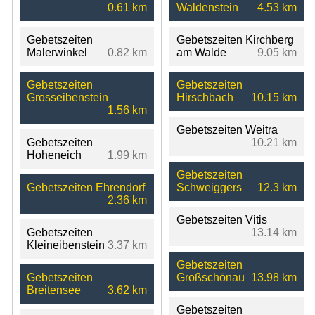
0.61 km
Waldenstein
4.53 km
Gebetszeiten
Gebetszeiten Kirchberg
Malerwinkel
0.82 km
am Walde
9.05 km
Gebetszeiten
Gebetszeiten
Grosseibenstein
Hirschbach
10.15 km
1.56 km
Gebetszeiten Weitra
Gebetszeiten
10.21 km
Hoheneich
1.99 km
Gebetszeiten
Gebetszeiten Ehrendorf
Schweiggers
12.3 km
2.36 km
Gebetszeiten Vitis
Gebetszeiten
13.14 km
Kleineibenstein
3.37 km
Gebetszeiten
Gebetszeiten
Großschönau
13.98 km
Breitensee
3.62 km
Gebetszeiten