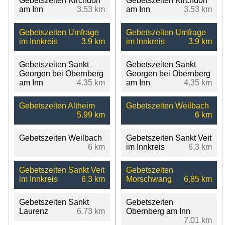
Gebetszeiten Kirchdorf
Gebetszeiten Kirchdorf
am Inn
3.53 km
am Inn
3.53 km
Gebetszeiten Umfrage
Gebetszeiten Umfrage
im Innkreis
3.9 km
im Innkreis
3.9 km
Gebetszeiten Sankt
Gebetszeiten Sankt
Georgen bei Obernberg
Georgen bei Obernberg
am Inn
4.35 km
am Inn
4.35 km
Gebetszeiten Altheim
Gebetszeiten Weilbach
5.99 km
6 km
Gebetszeiten Weilbach
Gebetszeiten Sankt Veit
6 km
im Innkreis
6.3 km
Gebetszeiten Sankt Veit
Gebetszeiten
im Innkreis
6.3 km
Morschwang
6.85 km
Gebetszeiten Sankt
Gebetszeiten
Laurenz
6.73 km
Obernberg am Inn
7.01 km