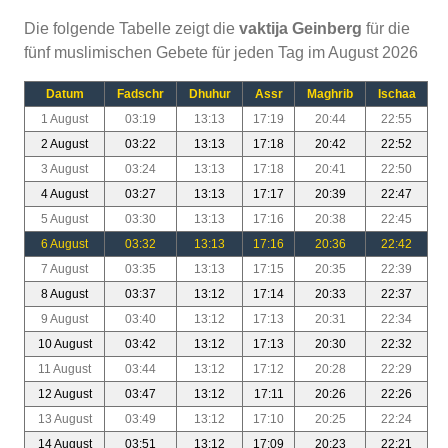
Die folgende Tabelle zeigt die
vaktija Geinberg
für die
fünf muslimischen Gebete für jeden Tag im August 2026
Datum
Fadschr
Dhuhur
Assr
Maghrib
Ischaa
1 August
03:19
13:13
17:19
20:44
22:55
2 August
03:22
13:13
17:18
20:42
22:52
3 August
03:24
13:13
17:18
20:41
22:50
4 August
03:27
13:13
17:17
20:39
22:47
5 August
03:30
13:13
17:16
20:38
22:45
6 August
03:32
13:13
17:16
20:36
22:42
7 August
03:35
13:13
17:15
20:35
22:39
8 August
03:37
13:12
17:14
20:33
22:37
9 August
03:40
13:12
17:13
20:31
22:34
10 August
03:42
13:12
17:13
20:30
22:32
11 August
03:44
13:12
17:12
20:28
22:29
12 August
03:47
13:12
17:11
20:26
22:26
13 August
03:49
13:12
17:10
20:25
22:24
14 August
03:51
13:12
17:09
20:23
22:21