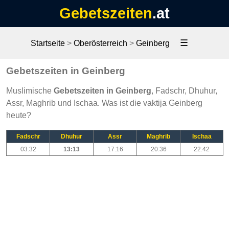
Gebetszeiten
.at
☰
Startseite
>
Oberösterreich
>
Geinberg
Gebetszeiten in Geinberg
Muslimische
Gebetszeiten in Geinberg
, Fadschr, Dhuhur,
Assr, Maghrib und Ischaa. Was ist die vaktija Geinberg
heute?
Fadschr
Dhuhur
Assr
Maghrib
Ischaa
03:32
13:13
17:16
20:36
22:42