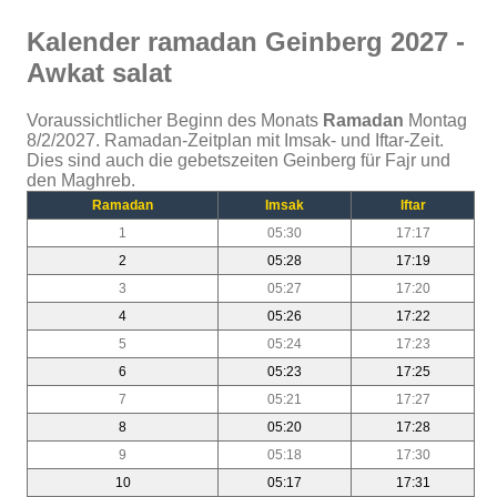
Kalender ramadan Geinberg 2027 -
Awkat salat
Voraussichtlicher Beginn des Monats
Ramadan
Montag
8/2/2027. Ramadan-Zeitplan mit Imsak- und Iftar-Zeit.
Dies sind auch die gebetszeiten Geinberg für Fajr und
den Maghreb.
Ramadan
Imsak
Iftar
1
05:30
17:17
2
05:28
17:19
3
05:27
17:20
4
05:26
17:22
5
05:24
17:23
6
05:23
17:25
7
05:21
17:27
8
05:20
17:28
9
05:18
17:30
10
05:17
17:31