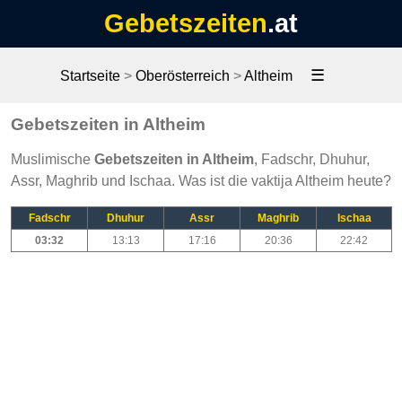
Gebetszeiten
.at
☰
Startseite
>
Oberösterreich
>
Altheim
Gebetszeiten in Altheim
Muslimische
Gebetszeiten in Altheim
, Fadschr, Dhuhur,
Assr, Maghrib und Ischaa. Was ist die vaktija Altheim heute?
Fadschr
Dhuhur
Assr
Maghrib
Ischaa
03:32
13:13
17:16
20:36
22:42