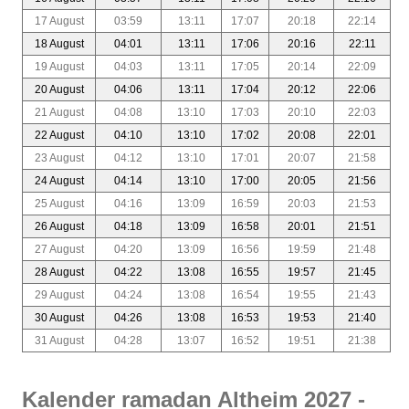
17 August
03:59
13:11
17:07
20:18
22:14
18 August
04:01
13:11
17:06
20:16
22:11
19 August
04:03
13:11
17:05
20:14
22:09
20 August
04:06
13:11
17:04
20:12
22:06
21 August
04:08
13:10
17:03
20:10
22:03
22 August
04:10
13:10
17:02
20:08
22:01
23 August
04:12
13:10
17:01
20:07
21:58
24 August
04:14
13:10
17:00
20:05
21:56
25 August
04:16
13:09
16:59
20:03
21:53
26 August
04:18
13:09
16:58
20:01
21:51
27 August
04:20
13:09
16:56
19:59
21:48
28 August
04:22
13:08
16:55
19:57
21:45
29 August
04:24
13:08
16:54
19:55
21:43
30 August
04:26
13:08
16:53
19:53
21:40
31 August
04:28
13:07
16:52
19:51
21:38
Kalender ramadan Altheim 2027 -