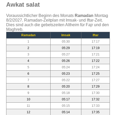
Awkat salat
Voraussichtlicher Beginn des Monats
Ramadan
Montag
8/2/2027. Ramadan-Zeitplan mit Imsak- und Iftar-Zeit.
Dies sind auch die gebetszeiten Altheim für Fajr und den
Maghreb.
Ramadan
Imsak
Iftar
1
05:30
17:17
2
05:29
17:19
3
05:27
17:21
4
05:26
17:22
5
05:24
17:24
6
05:23
17:25
7
05:22
17:27
8
05:20
17:29
9
05:18
17:30
10
05:17
17:32
11
05:15
17:33
12
05:14
17:35