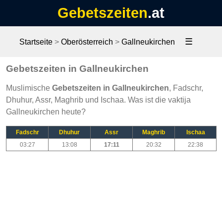
Gebetszeiten
.at
☰
Startseite
>
Oberösterreich
>
Gallneukirchen
Gebetszeiten in Gallneukirchen
Muslimische
Gebetszeiten in Gallneukirchen
, Fadschr,
Dhuhur, Assr, Maghrib und Ischaa. Was ist die vaktija
Gallneukirchen heute?
Fadschr
Dhuhur
Assr
Maghrib
Ischaa
03:27
13:08
17:11
20:32
22:38