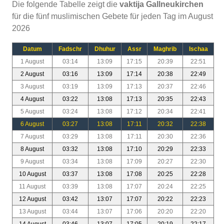
Die folgende Tabelle zeigt die
vaktija Gallneukirchen
für die fünf muslimischen Gebete für jeden Tag im August
2026
Datum
Fadschr
Dhuhur
Assr
Maghrib
Ischaa
1 August
03:14
13:09
17:15
20:39
22:51
2 August
03:16
13:09
17:14
20:38
22:49
3 August
03:19
13:09
17:13
20:37
22:46
4 August
03:22
13:08
17:13
20:35
22:43
5 August
03:24
13:08
17:12
20:34
22:41
6 August
03:27
13:08
17:11
20:32
22:38
7 August
03:29
13:08
17:11
20:30
22:36
8 August
03:32
13:08
17:10
20:29
22:33
9 August
03:34
13:08
17:09
20:27
22:30
10 August
03:37
13:08
17:08
20:25
22:28
11 August
03:39
13:08
17:07
20:24
22:25
12 August
03:42
13:07
17:07
20:22
22:23
13 August
03:44
13:07
17:06
20:20
22:20
14 August
03:46
13:07
17:05
20:19
22:17