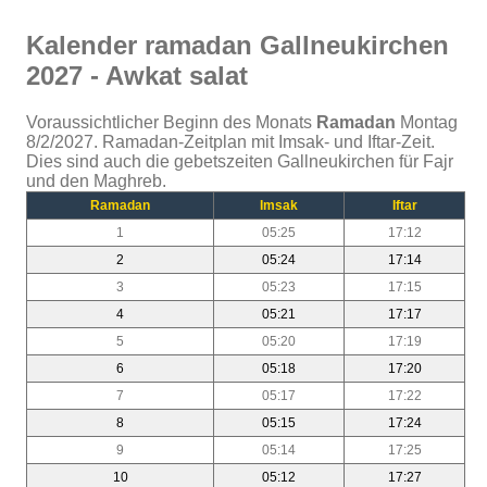
Kalender ramadan Gallneukirchen
2027 - Awkat salat
Voraussichtlicher Beginn des Monats
Ramadan
Montag
8/2/2027. Ramadan-Zeitplan mit Imsak- und Iftar-Zeit.
Dies sind auch die gebetszeiten Gallneukirchen für Fajr
und den Maghreb.
Ramadan
Imsak
Iftar
1
05:25
17:12
2
05:24
17:14
3
05:23
17:15
4
05:21
17:17
5
05:20
17:19
6
05:18
17:20
7
05:17
17:22
8
05:15
17:24
9
05:14
17:25
10
05:12
17:27