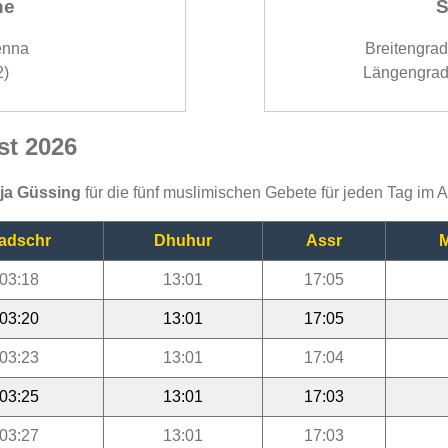
ne
S
enna
Breitengra
2)
Längengrad
st 2026
ija Güssing
für die fünf muslimischen Gebete für jeden Tag im 
adschr
Dhuhur
Assr
M
03:18
13:01
17:05
03:20
13:01
17:05
03:23
13:01
17:04
03:25
13:01
17:03
03:27
13:01
17:03