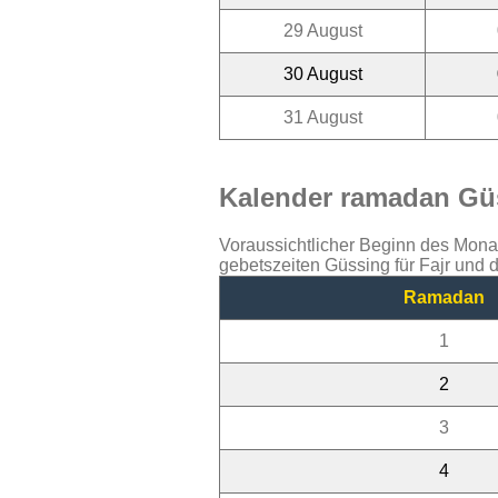
29 August
30 August
31 August
Kalender ramadan Güs
Voraussichtlicher Beginn des Mon
gebetszeiten Güssing für Fajr und
Ramadan
1
2
3
4