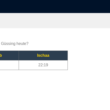
ja Güssing heute?
b
Ischaa
22:19