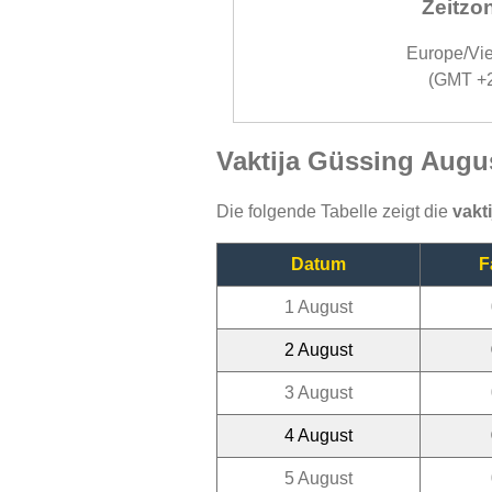
Zeitzo
Europe/Vi
(GMT +
Vaktija Güssing Augu
Die folgende Tabelle zeigt die
vakt
Datum
F
1 August
2 August
3 August
4 August
5 August