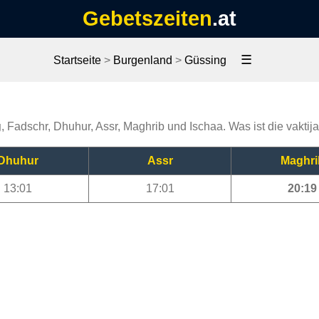
Gebetszeiten
.at
☰
Startseite
>
Burgenland
>
Güssing
g
, Fadschr, Dhuhur, Assr, Maghrib und Ischaa. Was ist die vakti
Dhuhur
Assr
Maghri
13:01
17:01
20:19