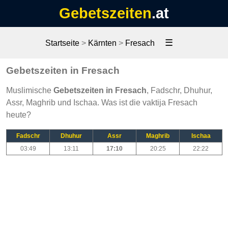
Gebetszeiten
.at
☰
Startseite
>
Kärnten
>
Fresach
Gebetszeiten in Fresach
Muslimische
Gebetszeiten in Fresach
, Fadschr, Dhuhur,
Assr, Maghrib und Ischaa. Was ist die vaktija Fresach
heute?
Fadschr
Dhuhur
Assr
Maghrib
Ischaa
03:49
13:11
17:10
20:25
22:22