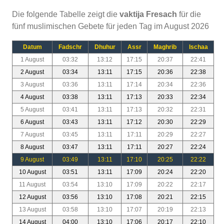
Die folgende Tabelle zeigt die
vaktija Fresach
für die
fünf muslimischen Gebete für jeden Tag im August 2026
Datum
Fadschr
Dhuhur
Assr
Maghrib
Ischaa
1 August
03:32
13:12
17:15
20:37
22:41
2 August
03:34
13:11
17:15
20:36
22:38
3 August
03:36
13:11
17:14
20:34
22:36
4 August
03:38
13:11
17:13
20:33
22:34
5 August
03:41
13:11
17:13
20:32
22:31
6 August
03:43
13:11
17:12
20:30
22:29
7 August
03:45
13:11
17:11
20:29
22:27
8 August
03:47
13:11
17:11
20:27
22:24
9 August
03:49
13:11
17:10
20:25
22:22
10 August
03:51
13:11
17:09
20:24
22:20
11 August
03:54
13:10
17:09
20:22
22:17
12 August
03:56
13:10
17:08
20:21
22:15
13 August
03:58
13:10
17:07
20:19
22:13
14 August
04:00
13:10
17:06
20:17
22:10