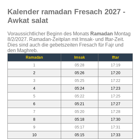
Kalender ramadan Fresach 2027 -
Awkat salat
Voraussichtlicher Beginn des Monats
Ramadan
Montag
8/2/2027. Ramadan-Zeitplan mit Imsak- und Iftar-Zeit.
Dies sind auch die gebetszeiten Fresach für Fajr und
den Maghreb.
Ramadan
Imsak
Iftar
1
05:28
17:19
2
05:26
17:20
3
05:25
17:22
4
05:24
17:23
5
05:22
17:25
6
05:21
17:27
7
05:20
17:28
8
05:18
17:30
9
05:17
17:31
10
05:15
17:33