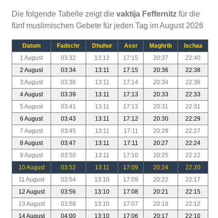
Die folgende Tabelle zeigt die
vaktija Feffernitz
für die
fünf muslimischen Gebete für jeden Tag im August 2026
Datum
Fadschr
Dhuhur
Assr
Maghrib
Ischaa
1 August
03:32
13:12
17:15
20:37
22:40
2 August
03:34
13:11
17:15
20:36
22:38
3 August
03:36
13:11
17:14
20:34
22:36
4 August
03:39
13:11
17:13
20:33
22:33
5 August
03:41
13:11
17:13
20:31
22:31
6 August
03:43
13:11
17:12
20:30
22:29
7 August
03:45
13:11
17:11
20:28
22:27
8 August
03:47
13:11
17:11
20:27
22:24
9 August
03:50
13:11
17:10
20:25
22:22
10 August
03:52
13:11
17:09
20:24
22:20
11 August
03:54
13:10
17:09
20:22
22:17
12 August
03:56
13:10
17:08
20:21
22:15
13 August
03:58
13:10
17:07
20:19
22:12
14 August
04:00
13:10
17:06
20:17
22:10