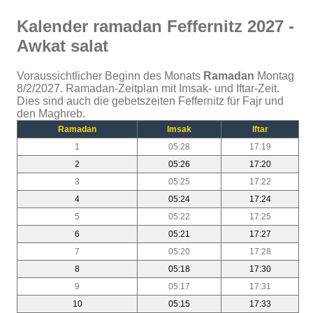
Kalender ramadan Feffernitz 2027 -
Awkat salat
Voraussichtlicher Beginn des Monats
Ramadan
Montag
8/2/2027. Ramadan-Zeitplan mit Imsak- und Iftar-Zeit.
Dies sind auch die gebetszeiten Feffernitz für Fajr und
den Maghreb.
Ramadan
Imsak
Iftar
1
05:28
17:19
2
05:26
17:20
3
05:25
17:22
4
05:24
17:24
5
05:22
17:25
6
05:21
17:27
7
05:20
17:28
8
05:18
17:30
9
05:17
17:31
10
05:15
17:33