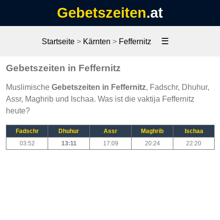
Gebetszeiten
.at
☰
Startseite
>
Kärnten
>
Feffernitz
Gebetszeiten in Feffernitz
Muslimische
Gebetszeiten in Feffernitz
, Fadschr, Dhuhur,
Assr, Maghrib und Ischaa. Was ist die vaktija Feffernitz
heute?
Fadschr
Dhuhur
Assr
Maghrib
Ischaa
03:52
13:11
17:09
20:24
22:20