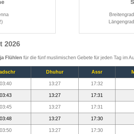
ne
S
enna
Breitengra
2)
Längengrad
t 2026
ija Flühlen
für die fünf muslimischen Gebete für jeden Tag im A
adschr
Dhuhur
Assr
M
03:40
13:27
17:32
03:43
13:27
17:31
03:45
13:27
17:31
03:48
13:27
17:30
03:50
13:27
17:30