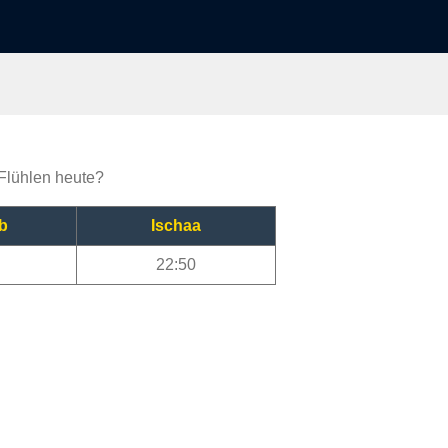
 Flühlen heute?
b
Ischaa
22:50