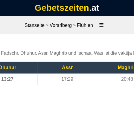
Gebetszeiten
.at
☰
Startseite
>
Vorarlberg
>
Flühlen
, Fadschr, Dhuhur, Assr, Maghrib und Ischaa. Was ist die vaktija
Dhuhur
Assr
Maghri
13:27
17:29
20:48