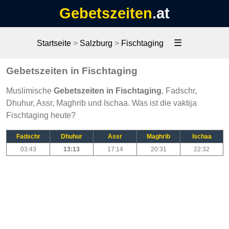
Gebetszeiten
.at
☰
Startseite
>
Salzburg
>
Fischtaging
Gebetszeiten in Fischtaging
Muslimische
Gebetszeiten in Fischtaging
, Fadschr,
Dhuhur, Assr, Maghrib und Ischaa. Was ist die vaktija
Fischtaging heute?
Fadschr
Dhuhur
Assr
Maghrib
Ischaa
03:43
13:13
17:14
20:31
22:32