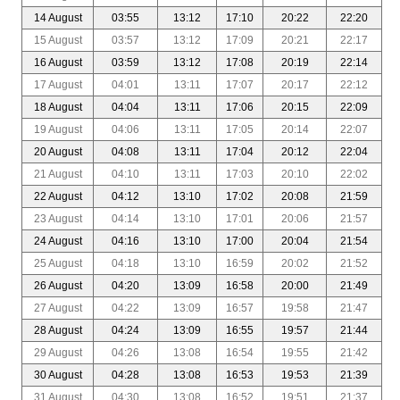
14 August
03:55
13:12
17:10
20:22
22:20
15 August
03:57
13:12
17:09
20:21
22:17
16 August
03:59
13:12
17:08
20:19
22:14
17 August
04:01
13:11
17:07
20:17
22:12
18 August
04:04
13:11
17:06
20:15
22:09
19 August
04:06
13:11
17:05
20:14
22:07
20 August
04:08
13:11
17:04
20:12
22:04
21 August
04:10
13:11
17:03
20:10
22:02
22 August
04:12
13:10
17:02
20:08
21:59
23 August
04:14
13:10
17:01
20:06
21:57
24 August
04:16
13:10
17:00
20:04
21:54
25 August
04:18
13:10
16:59
20:02
21:52
26 August
04:20
13:09
16:58
20:00
21:49
27 August
04:22
13:09
16:57
19:58
21:47
28 August
04:24
13:09
16:55
19:57
21:44
29 August
04:26
13:08
16:54
19:55
21:42
30 August
04:28
13:08
16:53
19:53
21:39
31 August
04:30
13:08
16:52
19:51
21:37