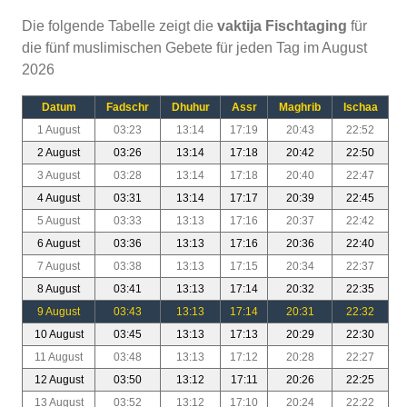
Die folgende Tabelle zeigt die
vaktija Fischtaging
für
die fünf muslimischen Gebete für jeden Tag im August
2026
Datum
Fadschr
Dhuhur
Assr
Maghrib
Ischaa
1 August
03:23
13:14
17:19
20:43
22:52
2 August
03:26
13:14
17:18
20:42
22:50
3 August
03:28
13:14
17:18
20:40
22:47
4 August
03:31
13:14
17:17
20:39
22:45
5 August
03:33
13:13
17:16
20:37
22:42
6 August
03:36
13:13
17:16
20:36
22:40
7 August
03:38
13:13
17:15
20:34
22:37
8 August
03:41
13:13
17:14
20:32
22:35
9 August
03:43
13:13
17:14
20:31
22:32
10 August
03:45
13:13
17:13
20:29
22:30
11 August
03:48
13:13
17:12
20:28
22:27
12 August
03:50
13:12
17:11
20:26
22:25
13 August
03:52
13:12
17:10
20:24
22:22