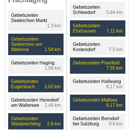
Gebetszeiten
Schleedorf
5.84 km
Gebetszeiten
Seekirchen Markt
1.3 km
Gebetszeiten
Elixhausen
7.11 km
Gebetszeiten
Seekirchen am
Gebetszeiten
Wallerse
1.54 km
Kostendorf
7.5 km
Gebetszeiten Haging
Gebetszeiten Plainfeld
1.58 km
7.55 km
Gebetszeiten
Gebetszeiten Hallwang
Eugenbach
2.02 km
8.17 km
Gebetszeiten Henndorf
Gebetszeiten Mattsee
am Wallersee
2.48 km
9.17 km
Gebetszeiten
Gebetszeiten Berndorf
Waldprechting
2.8 km
bei Salzburg
9.9 km