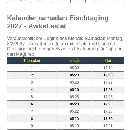
Kalender ramadan Fischtaging
2027 - Awkat salat
Voraussichtlicher Beginn des Monats
Ramadan
Montag
8/2/2027. Ramadan-Zeitplan mit Imsak- und Iftar-Zeit.
Dies sind auch die gebetszeiten Fischtaging für Fajr und
den Maghreb.
Ramadan
Imsak
Iftar
1
05:30
17:18
2
05:29
17:20
3
05:28
17:22
4
05:26
17:23
5
05:25
17:25
6
05:23
17:26
7
05:22
17:28
8
05:20
17:30
9
05:19
17:31