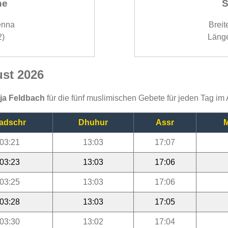
ne
S
enna
Breit
2)
Länge
ust 2026
ija Feldbach
für die fünf muslimischen Gebete für jeden Tag im
adschr
Dhuhur
Assr
M
03:21
13:03
17:07
03:23
13:03
17:06
03:25
13:03
17:06
03:28
13:03
17:05
03:30
13:02
17:04