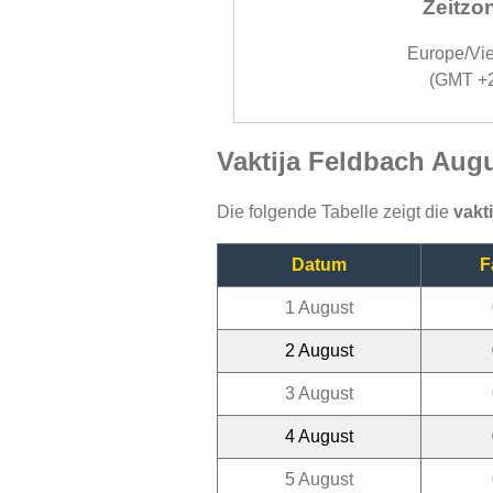
Zeitzo
Europe/Vi
(GMT +
Vaktija Feldbach Aug
Die folgende Tabelle zeigt die
vakt
Datum
F
1 August
2 August
3 August
4 August
5 August