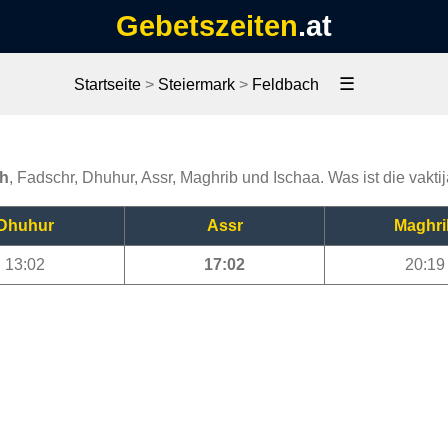
Gebetszeiten
.at
☰
Startseite
>
Steiermark
>
Feldbach
ch
, Fadschr, Dhuhur, Assr, Maghrib und Ischaa. Was ist die vakt
Dhuhur
Assr
Maghri
13:02
17:02
20:19