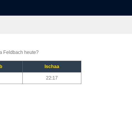
ija Feldbach heute?
b
Ischaa
22:17