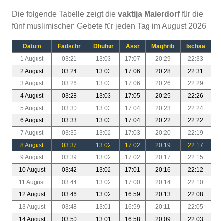
Die folgende Tabelle zeigt die
vaktija Maierdorf
für die
fünf muslimischen Gebete für jeden Tag im August 2026
Datum
Fadschr
Dhuhur
Assr
Maghrib
Ischaa
1 August
03:21
13:03
17:07
20:29
22:33
2 August
03:24
13:03
17:06
20:28
22:31
3 August
03:26
13:03
17:06
20:26
22:29
4 August
03:28
13:03
17:05
20:25
22:26
5 August
03:30
13:03
17:04
20:23
22:24
6 August
03:33
13:03
17:04
20:22
22:22
7 August
03:35
13:02
17:03
20:20
22:19
8 August
03:37
13:02
17:02
20:19
22:17
9 August
03:39
13:02
17:02
20:17
22:15
10 August
03:42
13:02
17:01
20:16
22:12
11 August
03:44
13:02
17:00
20:14
22:10
12 August
03:46
13:02
16:59
20:13
22:08
13 August
03:48
13:01
16:59
20:11
22:05
14 August
03:50
13:01
16:58
20:09
22:03