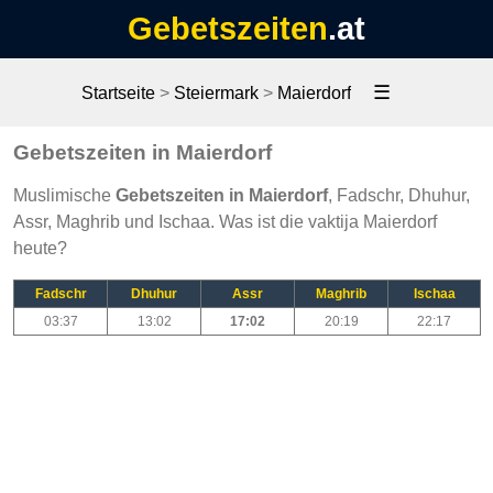
Gebetszeiten
.at
☰
Startseite
>
Steiermark
>
Maierdorf
Gebetszeiten in Maierdorf
Muslimische
Gebetszeiten in Maierdorf
, Fadschr, Dhuhur,
Assr, Maghrib und Ischaa. Was ist die vaktija Maierdorf
heute?
Fadschr
Dhuhur
Assr
Maghrib
Ischaa
03:37
13:02
17:02
20:19
22:17