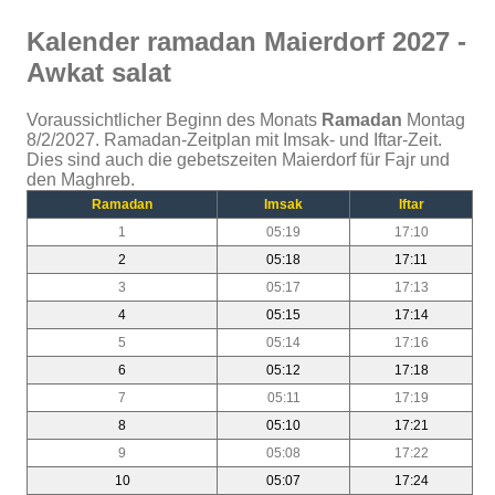
Kalender ramadan Maierdorf 2027 -
Awkat salat
Voraussichtlicher Beginn des Monats
Ramadan
Montag
8/2/2027. Ramadan-Zeitplan mit Imsak- und Iftar-Zeit.
Dies sind auch die gebetszeiten Maierdorf für Fajr und
den Maghreb.
Ramadan
Imsak
Iftar
1
05:19
17:10
2
05:18
17:11
3
05:17
17:13
4
05:15
17:14
5
05:14
17:16
6
05:12
17:18
7
05:11
17:19
8
05:10
17:21
9
05:08
17:22
10
05:07
17:24