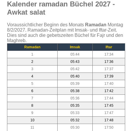
Kalender ramadan Büchel 2027 -
Awkat salat
Voraussichtlicher Beginn des Monats
Ramadan
Montag
8/2/2027. Ramadan-Zeitplan mit Imsak- und Iftar-Zeit.
Dies sind auch die gebetszeiten Büchel für Fajr und den
Maghreb.
Ramadan
Imsak
Iftar
1
05:44
17:34
2
05:43
17:36
3
05:42
17:37
4
05:40
17:39
5
05:39
17:40
6
05:38
17:42
7
05:36
17:44
8
05:35
17:45
9
05:33
17:47
10
05:32
17:48
11
05:30
17:50