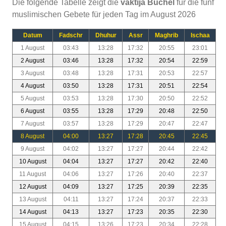
Die folgende Tabelle zeigt die
vaktija Büchel
für die fünf
muslimischen Gebete für jeden Tag im August 2026
Datum
Fadschr
Dhuhur
Assr
Maghrib
Ischaa
1 August
03:43
13:28
17:32
20:55
23:01
2 August
03:46
13:28
17:32
20:54
22:59
3 August
03:48
13:28
17:31
20:53
22:57
4 August
03:50
13:28
17:31
20:51
22:54
5 August
03:53
13:28
17:30
20:50
22:52
6 August
03:55
13:28
17:29
20:48
22:50
7 August
03:57
13:28
17:29
20:47
22:47
8 August
04:00
13:27
17:28
20:45
22:45
9 August
04:02
13:27
17:27
20:44
22:42
10 August
04:04
13:27
17:27
20:42
22:40
11 August
04:06
13:27
17:26
20:40
22:37
12 August
04:09
13:27
17:25
20:39
22:35
13 August
04:11
13:27
17:24
20:37
22:33
14 August
04:13
13:27
17:23
20:35
22:30
15 August
04:15
13:26
17:23
20:34
22:28