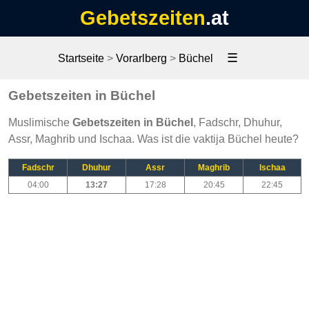
Gebetszeiten
.at
☰
Startseite
>
Vorarlberg
>
Büchel
Gebetszeiten in Büchel
Muslimische
Gebetszeiten in Büchel
, Fadschr, Dhuhur,
Assr, Maghrib und Ischaa. Was ist die vaktija Büchel heute?
Fadschr
Dhuhur
Assr
Maghrib
Ischaa
04:00
13:27
17:28
20:45
22:45