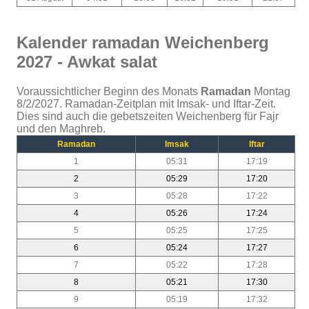
Kalender ramadan Weichenberg
2027 - Awkat salat
Voraussichtlicher Beginn des Monats
Ramadan
Montag
8/2/2027. Ramadan-Zeitplan mit Imsak- und Iftar-Zeit.
Dies sind auch die gebetszeiten Weichenberg für Fajr
und den Maghreb.
Ramadan
Imsak
Iftar
1
05:31
17:19
2
05:29
17:20
3
05:28
17:22
4
05:26
17:24
5
05:25
17:25
6
05:24
17:27
7
05:22
17:28
8
05:21
17:30
9
05:19
17:32