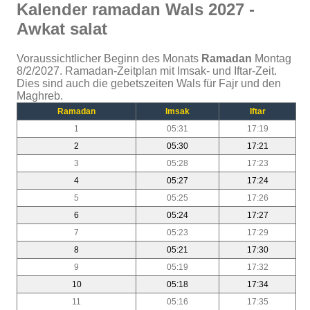
Kalender ramadan Wals 2027 -
Awkat salat
Voraussichtlicher Beginn des Monats
Ramadan
Montag
8/2/2027. Ramadan-Zeitplan mit Imsak- und Iftar-Zeit.
Dies sind auch die gebetszeiten Wals für Fajr und den
Maghreb.
Ramadan
Imsak
Iftar
1
05:31
17:19
2
05:30
17:21
3
05:28
17:23
4
05:27
17:24
5
05:25
17:26
6
05:24
17:27
7
05:23
17:29
8
05:21
17:30
9
05:19
17:32
10
05:18
17:34
11
05:16
17:35