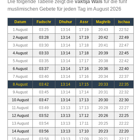
Die folgende Tabelle zeigt die
vaktija Wals
für die fünf
muslimischen Gebete für jeden Tag im August 2026
Datum
Fadschr
Dhuhur
Assr
Maghrib
Ischaa
1 August
03:25
13:14
17:19
20:43
22:52
2 August
03:28
13:14
17:19
20:42
22:49
3 August
03:30
13:14
17:18
20:41
22:47
4 August
03:33
13:14
17:18
20:39
22:45
5 August
03:35
13:14
17:17
20:38
22:42
6 August
03:37
13:14
17:16
20:36
22:40
7 August
03:40
13:14
17:16
20:34
22:37
8 August
03:42
13:14
17:15
20:33
22:35
9 August
03:45
13:14
17:14
20:31
22:32
10 August
03:47
13:14
17:13
20:30
22:30
11 August
03:49
13:13
17:13
20:28
22:27
12 August
03:52
13:13
17:12
20:26
22:25
13 August
03:54
13:13
17:11
20:25
22:22
14 August
03:56
13:13
17:10
20:23
22:20
15 August
03:58
13:13
17:09
20:21
22:17