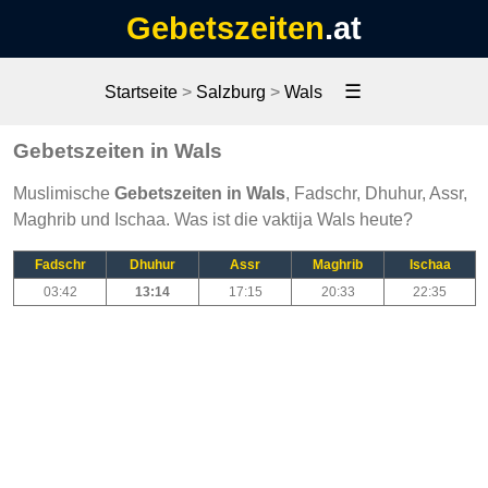
Gebetszeiten
.at
☰
Startseite
>
Salzburg
>
Wals
Gebetszeiten in Wals
Muslimische
Gebetszeiten in Wals
, Fadschr, Dhuhur, Assr,
Maghrib und Ischaa. Was ist die vaktija Wals heute?
Fadschr
Dhuhur
Assr
Maghrib
Ischaa
03:42
13:14
17:15
20:33
22:35