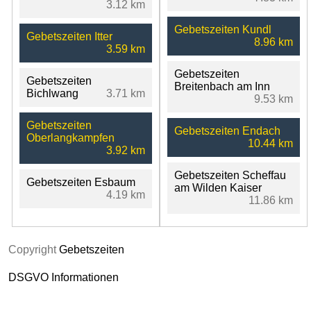
3.12 km
Gebetszeiten Kundl
Gebetszeiten Itter
8.96 km
3.59 km
Gebetszeiten
Gebetszeiten
Breitenbach am Inn
Bichlwang
3.71 km
9.53 km
Gebetszeiten
Gebetszeiten Endach
Oberlangkampfen
10.44 km
3.92 km
Gebetszeiten Scheffau
Gebetszeiten Esbaum
am Wilden Kaiser
4.19 km
11.86 km
Copyright
Gebetszeiten
DSGVO Informationen