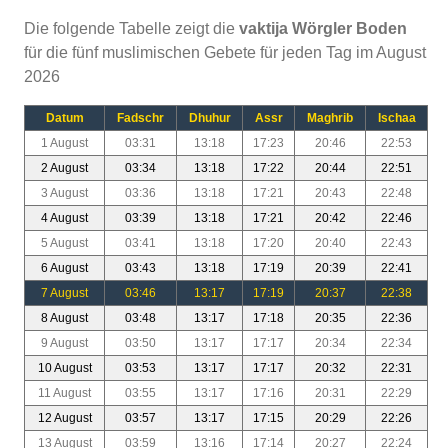
Die folgende Tabelle zeigt die
vaktija Wörgler Boden
für die fünf muslimischen Gebete für jeden Tag im August
2026
Datum
Fadschr
Dhuhur
Assr
Maghrib
Ischaa
1 August
03:31
13:18
17:23
20:46
22:53
2 August
03:34
13:18
17:22
20:44
22:51
3 August
03:36
13:18
17:21
20:43
22:48
4 August
03:39
13:18
17:21
20:42
22:46
5 August
03:41
13:18
17:20
20:40
22:43
6 August
03:43
13:18
17:19
20:39
22:41
7 August
03:46
13:17
17:19
20:37
22:38
8 August
03:48
13:17
17:18
20:35
22:36
9 August
03:50
13:17
17:17
20:34
22:34
10 August
03:53
13:17
17:17
20:32
22:31
11 August
03:55
13:17
17:16
20:31
22:29
12 August
03:57
13:17
17:15
20:29
22:26
13 August
03:59
13:16
17:14
20:27
22:24