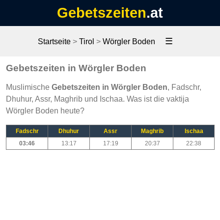
Gebetszeiten
.at
☰
Startseite
>
Tirol
>
Wörgler Boden
Gebetszeiten in Wörgler Boden
Muslimische
Gebetszeiten in Wörgler Boden
, Fadschr,
Dhuhur, Assr, Maghrib und Ischaa. Was ist die vaktija
Wörgler Boden heute?
Fadschr
Dhuhur
Assr
Maghrib
Ischaa
03:46
13:17
17:19
20:37
22:38