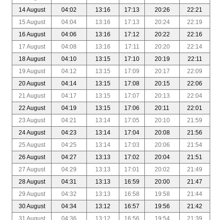
14 August
04:02
13:16
17:13
20:26
22:21
15 August
04:04
13:16
17:13
20:24
22:19
16 August
04:06
13:16
17:12
20:22
22:16
17 August
04:08
13:16
17:11
20:20
22:14
18 August
04:10
13:15
17:10
20:19
22:11
19 August
04:12
13:15
17:09
20:17
22:09
20 August
04:14
13:15
17:08
20:15
22:06
21 August
04:17
13:15
17:07
20:13
22:04
22 August
04:19
13:15
17:06
20:11
22:01
23 August
04:21
13:14
17:05
20:10
21:59
24 August
04:23
13:14
17:04
20:08
21:56
25 August
04:25
13:14
17:03
20:06
21:54
26 August
04:27
13:13
17:02
20:04
21:51
27 August
04:29
13:13
17:01
20:02
21:49
28 August
04:31
13:13
16:59
20:00
21:47
29 August
04:32
13:13
16:58
19:58
21:44
30 August
04:34
13:12
16:57
19:56
21:42
31 August
04:36
13:12
16:56
19:54
21:39