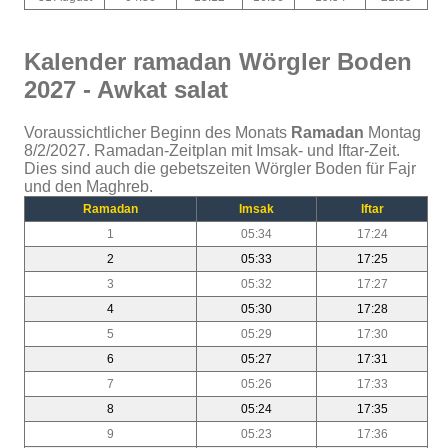
Kalender ramadan Wörgler Boden
2027 - Awkat salat
Voraussichtlicher Beginn des Monats
Ramadan
Montag
8/2/2027. Ramadan-Zeitplan mit Imsak- und Iftar-Zeit.
Dies sind auch die gebetszeiten Wörgler Boden für Fajr
und den Maghreb.
Ramadan
Imsak
Iftar
1
05:34
17:24
2
05:33
17:25
3
05:32
17:27
4
05:30
17:28
5
05:29
17:30
6
05:27
17:31
7
05:26
17:33
8
05:24
17:35
9
05:23
17:36