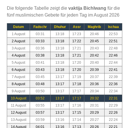
Die folgende Tabelle zeigt die
vaktija Bichlwang
für die
fünf muslimischen Gebete für jeden Tag im August 2026
Datum
Fadschr
Dhuhur
Assr
Maghrib
Ischaa
1 August
03:31
13:18
17:23
20:46
22:53
2 August
03:33
13:18
17:22
20:45
22:51
3 August
03:36
13:18
17:21
20:43
22:48
4 August
03:38
13:18
17:21
20:42
22:46
5 August
03:41
13:18
17:20
20:40
22:44
6 August
03:43
13:18
17:20
20:39
22:41
7 August
03:45
13:17
17:19
20:37
22:39
8 August
03:48
13:17
17:18
20:36
22:36
9 August
03:50
13:17
17:17
20:34
22:34
10 August
03:52
13:17
17:17
20:32
22:31
11 August
03:55
13:17
17:16
20:31
22:29
12 August
03:57
13:17
17:15
20:29
22:26
13 August
03:59
13:16
17:14
20:27
22:24
14 August
04:01
13:16
17:13
20:26
22:21