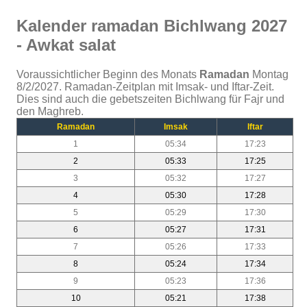
Kalender ramadan Bichlwang 2027
- Awkat salat
Voraussichtlicher Beginn des Monats
Ramadan
Montag
8/2/2027. Ramadan-Zeitplan mit Imsak- und Iftar-Zeit.
Dies sind auch die gebetszeiten Bichlwang für Fajr und
den Maghreb.
Ramadan
Imsak
Iftar
1
05:34
17:23
2
05:33
17:25
3
05:32
17:27
4
05:30
17:28
5
05:29
17:30
6
05:27
17:31
7
05:26
17:33
8
05:24
17:34
9
05:23
17:36
10
05:21
17:38