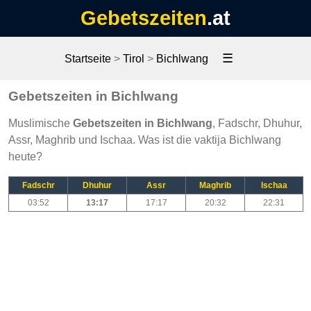
Gebetszeiten
.at
☰
Startseite
>
Tirol
>
Bichlwang
Gebetszeiten in Bichlwang
Muslimische
Gebetszeiten in Bichlwang
, Fadschr, Dhuhur,
Assr, Maghrib und Ischaa. Was ist die vaktija Bichlwang
heute?
Fadschr
Dhuhur
Assr
Maghrib
Ischaa
03:52
13:17
17:17
20:32
22:31