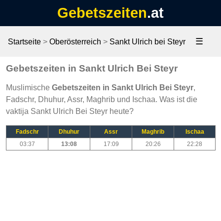
Gebetszeiten
.at
☰
Startseite
>
Oberösterreich
>
Sankt Ulrich bei Steyr
Gebetszeiten in Sankt Ulrich Bei Steyr
Muslimische
Gebetszeiten in Sankt Ulrich Bei Steyr
,
Fadschr, Dhuhur, Assr, Maghrib und Ischaa. Was ist die
vaktija Sankt Ulrich Bei Steyr heute?
Fadschr
Dhuhur
Assr
Maghrib
Ischaa
03:37
13:08
17:09
20:26
22:28