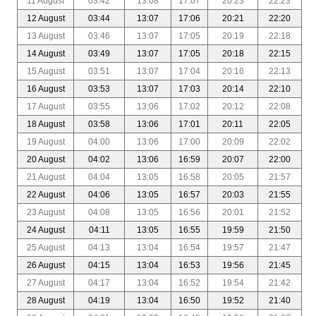
11 August
03:42
13:08
17:07
20:23
22:23
12 August
03:44
13:07
17:06
20:21
22:20
13 August
03:46
13:07
17:05
20:19
22:18
14 August
03:49
13:07
17:05
20:18
22:15
15 August
03:51
13:07
17:04
20:16
22:13
16 August
03:53
13:07
17:03
20:14
22:10
17 August
03:55
13:06
17:02
20:12
22:08
18 August
03:58
13:06
17:01
20:11
22:05
19 August
04:00
13:06
17:00
20:09
22:02
20 August
04:02
13:06
16:59
20:07
22:00
21 August
04:04
13:05
16:58
20:05
21:57
22 August
04:06
13:05
16:57
20:03
21:55
23 August
04:08
13:05
16:56
20:01
21:52
24 August
04:11
13:05
16:55
19:59
21:50
25 August
04:13
13:04
16:54
19:57
21:47
26 August
04:15
13:04
16:53
19:56
21:45
27 August
04:17
13:04
16:52
19:54
21:42
28 August
04:19
13:04
16:50
19:52
21:40