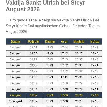
Vaktija Sankt Ulrich bei Steyr
August 2026
Die folgende Tabelle zeigt die
vaktija Sankt Ulrich Bei
Steyr
für die fünf muslimischen Gebete für jeden Tag im
August 2026
Datum
Fadschr
Dhuhur
Assr
Maghrib
Ischaa
1 August
03:17
13:09
17:14
20:38
22:48
2 August
03:20
13:09
17:13
20:37
22:46
3 August
03:22
13:09
17:13
20:35
22:43
4 August
03:25
13:08
17:12
20:34
22:41
5 August
03:27
13:08
17:12
20:32
22:38
6 August
03:30
13:08
17:11
20:31
22:36
7 August
03:32
13:08
17:10
20:29
22:33
8 August
03:34
13:08
17:09
20:28
22:31
9 August
03:37
13:08
17:09
20:26
22:28
10 August
03:39
13:08
17:08
20:24
22:25