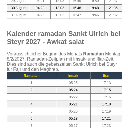
29 August
04:21
13:03
16:49
19:50
21:37
30 August
04:23
13:03
16:48
19:48
21:35
31 August
04:25
13:03
16:47
19:46
21:32
Kalender ramadan Sankt Ulrich bei
Steyr 2027 - Awkat salat
Voraussichtlicher Beginn des Monats
Ramadan
Montag
8/2/2027. Ramadan-Zeitplan mit Imsak- und Iftar-Zeit.
Dies sind auch die gebetszeiten Sankt Ulrich bei Steyr
für Fajr und den Maghreb.
Ramadan
Imsak
Iftar
1
05:25
17:13
2
05:24
17:15
3
05:22
17:16
4
05:21
17:18
5
05:20
17:19
6
05:18
17:21
7
05:17
17:23