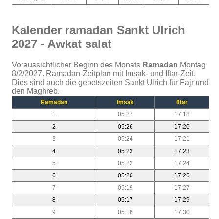
Kalender ramadan Sankt Ulrich
2027 - Awkat salat
Voraussichtlicher Beginn des Monats
Ramadan
Montag
8/2/2027. Ramadan-Zeitplan mit Imsak- und Iftar-Zeit.
Dies sind auch die gebetszeiten Sankt Ulrich für Fajr und
den Maghreb.
Ramadan
Imsak
Iftar
1
05:27
17:18
2
05:26
17:20
3
05:24
17:21
4
05:23
17:23
5
05:22
17:24
6
05:20
17:26
7
05:19
17:27
8
05:17
17:29
9
05:16
17:30