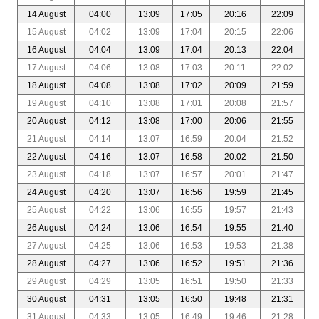
14 August
04:00
13:09
17:05
20:16
22:09
15 August
04:02
13:09
17:04
20:15
22:06
16 August
04:04
13:09
17:04
20:13
22:04
17 August
04:06
13:08
17:03
20:11
22:02
18 August
04:08
13:08
17:02
20:09
21:59
19 August
04:10
13:08
17:01
20:08
21:57
20 August
04:12
13:08
17:00
20:06
21:55
21 August
04:14
13:07
16:59
20:04
21:52
22 August
04:16
13:07
16:58
20:02
21:50
23 August
04:18
13:07
16:57
20:01
21:47
24 August
04:20
13:07
16:56
19:59
21:45
25 August
04:22
13:06
16:55
19:57
21:43
26 August
04:24
13:06
16:54
19:55
21:40
27 August
04:25
13:06
16:53
19:53
21:38
28 August
04:27
13:06
16:52
19:51
21:36
29 August
04:29
13:05
16:51
19:50
21:33
30 August
04:31
13:05
16:50
19:48
21:31
31 August
04:33
13:05
16:49
19:46
21:28