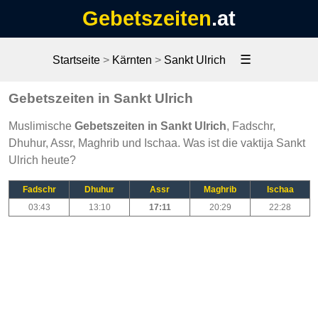
Gebetszeiten
.at
☰
Startseite
>
Kärnten
>
Sankt Ulrich
Gebetszeiten in Sankt Ulrich
Muslimische
Gebetszeiten in Sankt Ulrich
, Fadschr,
Dhuhur, Assr, Maghrib und Ischaa. Was ist die vaktija Sankt
Ulrich heute?
Fadschr
Dhuhur
Assr
Maghrib
Ischaa
03:43
13:10
17:11
20:29
22:28