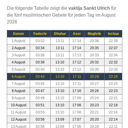
Die folgende Tabelle zeigt die
vaktija Sankt Ulrich
für
die fünf muslimischen Gebete für jeden Tag im August
2026
Datum
Fadschr
Dhuhur
Assr
Maghrib
Ischaa
1 August
03:32
13:11
17:14
20:36
22:39
2 August
03:34
13:11
17:14
20:35
22:37
3 August
03:36
13:11
17:13
20:33
22:34
4 August
03:38
13:10
17:12
20:32
22:32
5 August
03:40
13:10
17:12
20:30
22:30
6 August
03:43
13:10
17:11
20:29
22:28
7 August
03:45
13:10
17:11
20:27
22:25
8 August
03:47
13:10
17:10
20:26
22:23
9 August
03:49
13:10
17:09
20:24
22:21
10 August
03:51
13:10
17:08
20:23
22:18
11 August
03:53
13:10
17:08
20:21
22:16
12 August
03:56
13:09
17:07
20:20
22:14
13 August
03:58
13:09
17:06
20:18
22:11