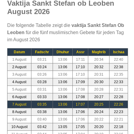
Vaktija Sankt Stefan ob Leoben
August 2026
Die folgende Tabelle zeigt die
vaktija Sankt Stefan Ob
Leoben
für die fünf muslimischen Gebete für jeden Tag
im August 2026
Datum
Fadschr
Dhuhur
Assr
Maghrib
Ischaa
1 August
03:21
13:06
17:11
20:34
22:40
2 August
03:24
13:06
17:10
20:32
22:38
3 August
03:26
13:06
17:10
20:31
22:35
4 August
03:28
13:06
17:09
20:30
22:33
5 August
03:31
13:06
17:08
20:28
22:31
6 August
03:33
13:06
17:08
20:27
22:28
7 August
03:35
13:06
17:07
20:25
22:26
8 August
03:38
13:06
17:06
20:24
22:23
9 August
03:40
13:06
17:06
20:22
22:21
10 August
03:42
13:05
17:05
20:20
22:18