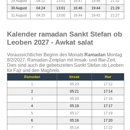
29 August
04:22
13:01
16:47
19:46
21:32
30 August
04:24
13:01
16:46
19:44
21:29
31 August
04:25
13:00
16:44
19:42
21:27
Kalender ramadan Sankt Stefan ob
Leoben 2027 - Awkat salat
Voraussichtlicher Beginn des Monats
Ramadan
Montag
8/2/2027. Ramadan-Zeitplan mit Imsak- und Iftar-Zeit.
Dies sind auch die gebetszeiten Sankt Stefan ob Leoben
für Fajr und den Maghreb.
Ramadan
Imsak
Iftar
1
05:23
17:12
2
05:21
17:14
3
05:20
17:16
4
05:19
17:17
5
05:17
17:19
6
05:16
17:20
7
05:14
17:22