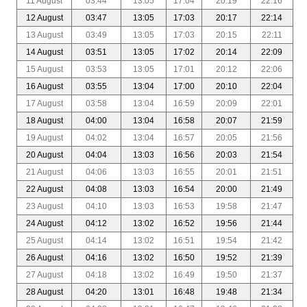
11 August
03:44
13:05
17:04
20:19
22:16
12 August
03:47
13:05
17:03
20:17
22:14
13 August
03:49
13:05
17:03
20:15
22:11
14 August
03:51
13:05
17:02
20:14
22:09
15 August
03:53
13:05
17:01
20:12
22:06
16 August
03:55
13:04
17:00
20:10
22:04
17 August
03:58
13:04
16:59
20:09
22:01
18 August
04:00
13:04
16:58
20:07
21:59
19 August
04:02
13:04
16:57
20:05
21:56
20 August
04:04
13:03
16:56
20:03
21:54
21 August
04:06
13:03
16:55
20:01
21:51
22 August
04:08
13:03
16:54
20:00
21:49
23 August
04:10
13:03
16:53
19:58
21:47
24 August
04:12
13:02
16:52
19:56
21:44
25 August
04:14
13:02
16:51
19:54
21:42
26 August
04:16
13:02
16:50
19:52
21:39
27 August
04:18
13:02
16:49
19:50
21:37
28 August
04:20
13:01
16:48
19:48
21:34