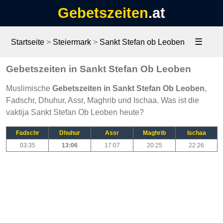
Gebetszeiten
.at
☰
Startseite
>
Steiermark
>
Sankt Stefan ob Leoben
Gebetszeiten in Sankt Stefan Ob Leoben
Muslimische
Gebetszeiten in Sankt Stefan Ob Leoben
,
Fadschr, Dhuhur, Assr, Maghrib und Ischaa. Was ist die
vaktija Sankt Stefan Ob Leoben heute?
Fadschr
Dhuhur
Assr
Maghrib
Ischaa
03:35
13:06
17:07
20:25
22:26