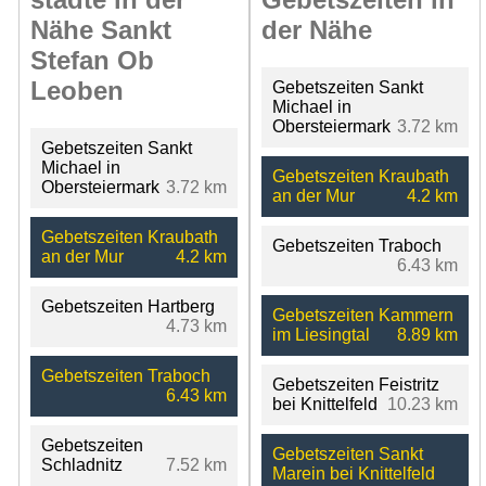
Nähe Sankt
der Nähe
Stefan Ob
Leoben
Gebetszeiten Sankt
Michael in
Obersteiermark
3.72 km
Gebetszeiten Sankt
Michael in
Gebetszeiten Kraubath
Obersteiermark
3.72 km
an der Mur
4.2 km
Gebetszeiten Kraubath
Gebetszeiten Traboch
an der Mur
4.2 km
6.43 km
Gebetszeiten Hartberg
Gebetszeiten Kammern
4.73 km
im Liesingtal
8.89 km
Gebetszeiten Traboch
Gebetszeiten Feistritz
6.43 km
bei Knittelfeld
10.23 km
Gebetszeiten
Gebetszeiten Sankt
Schladnitz
7.52 km
Marein bei Knittelfeld