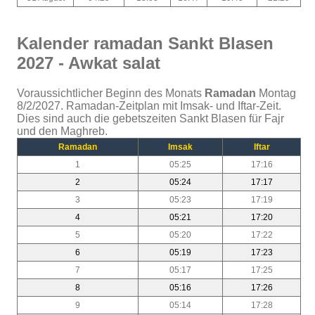
Kalender ramadan Sankt Blasen
2027 - Awkat salat
Voraussichtlicher Beginn des Monats
Ramadan
Montag
8/2/2027. Ramadan-Zeitplan mit Imsak- und Iftar-Zeit.
Dies sind auch die gebetszeiten Sankt Blasen für Fajr
und den Maghreb.
Ramadan
Imsak
Iftar
1
05:25
17:16
2
05:24
17:17
3
05:23
17:19
4
05:21
17:20
5
05:20
17:22
6
05:19
17:23
7
05:17
17:25
8
05:16
17:26
9
05:14
17:28