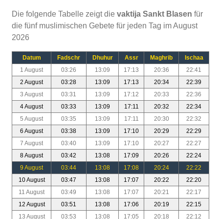
Die folgende Tabelle zeigt die
vaktija Sankt Blasen
für
die fünf muslimischen Gebete für jeden Tag im August
2026
Datum
Fadschr
Dhuhur
Assr
Maghrib
Ischaa
1 August
03:26
13:09
17:13
20:36
22:41
2 August
03:28
13:09
17:13
20:34
22:39
3 August
03:31
13:09
17:12
20:33
22:36
4 August
03:33
13:09
17:11
20:32
22:34
5 August
03:35
13:09
17:11
20:30
22:32
6 August
03:38
13:09
17:10
20:29
22:29
7 August
03:40
13:09
17:10
20:27
22:27
8 August
03:42
13:08
17:09
20:26
22:24
9 August
03:44
13:08
17:08
20:24
22:22
10 August
03:47
13:08
17:07
20:22
22:20
11 August
03:49
13:08
17:07
20:21
22:17
12 August
03:51
13:08
17:06
20:19
22:15
13 August
03:53
13:08
17:05
20:18
22:12