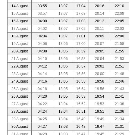
14 August
03:55
13:07
17:04
20:16
22:10
15 August
03:57
13:07
17:03
20:14
22:08
16 August
04:00
13:07
17:03
20:12
22:05
17 August
04:02
13:07
17:02
20:11
22:03
18 August
04:04
13:07
17:01
20:09
22:00
19 August
04:06
13:06
17:00
20:07
21:58
20 August
04:08
13:06
16:59
20:05
21:55
21 August
04:10
13:06
16:58
20:04
21:53
22 August
04:12
13:06
16:57
20:02
21:51
23 August
04:14
13:05
16:56
20:00
21:48
24 August
04:16
13:05
16:55
19:58
21:46
25 August
04:18
13:05
16:54
19:56
21:43
26 August
04:20
13:05
16:53
19:54
21:41
27 August
04:22
13:04
16:52
19:53
21:38
28 August
04:24
13:04
16:51
19:51
21:36
29 August
04:25
13:04
16:49
19:49
21:34
30 August
04:27
13:03
16:48
19:47
21:31
31 August
04:29
13:03
16:47
19:45
21:29