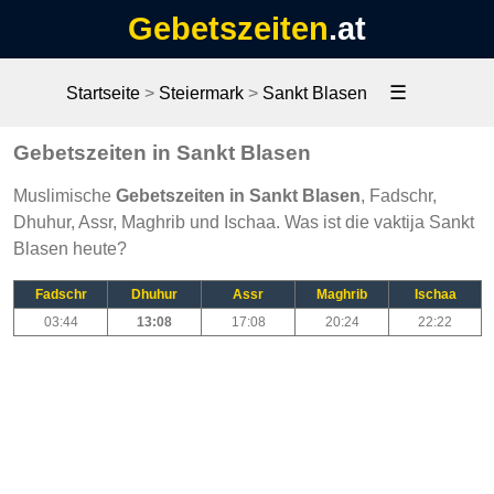
Gebetszeiten
.at
☰
Startseite
>
Steiermark
>
Sankt Blasen
Gebetszeiten in Sankt Blasen
Muslimische
Gebetszeiten in Sankt Blasen
, Fadschr,
Dhuhur, Assr, Maghrib und Ischaa. Was ist die vaktija Sankt
Blasen heute?
Fadschr
Dhuhur
Assr
Maghrib
Ischaa
03:44
13:08
17:08
20:24
22:22