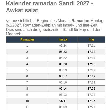
Kalender ramadan Sandl 2027 -
Awkat salat
Voraussichtlicher Beginn des Monats
Ramadan
Montag
8/2/2027. Ramadan-Zeitplan mit Imsak- und Iftar-Zeit.
Dies sind auch die gebetszeiten Sandl für Fajr und den
Maghreb.
Ramadan
Imsak
Iftar
1
05:24
17:11
2
05:23
17:12
3
05:22
17:14
4
05:20
17:16
5
05:19
17:17
6
05:17
17:19
7
05:16
17:21
8
05:14
17:22
9
05:13
17:24
10
05:11
17:25
11
05:09
17:27