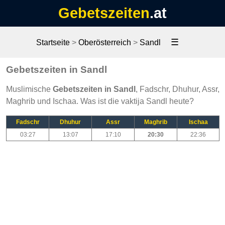
Gebetszeiten
.at
☰
Startseite
>
Oberösterreich
>
Sandl
Gebetszeiten in Sandl
Muslimische
Gebetszeiten in Sandl
, Fadschr, Dhuhur, Assr,
Maghrib und Ischaa. Was ist die vaktija Sandl heute?
Fadschr
Dhuhur
Assr
Maghrib
Ischaa
03:27
13:07
17:10
20:30
22:36