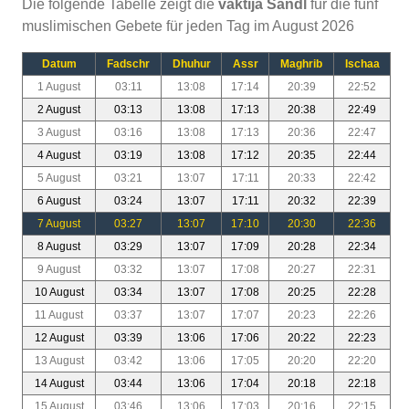
Die folgende Tabelle zeigt die
vaktija Sandl
für die fünf
muslimischen Gebete für jeden Tag im August 2026
Datum
Fadschr
Dhuhur
Assr
Maghrib
Ischaa
1 August
03:11
13:08
17:14
20:39
22:52
2 August
03:13
13:08
17:13
20:38
22:49
3 August
03:16
13:08
17:13
20:36
22:47
4 August
03:19
13:08
17:12
20:35
22:44
5 August
03:21
13:07
17:11
20:33
22:42
6 August
03:24
13:07
17:11
20:32
22:39
7 August
03:27
13:07
17:10
20:30
22:36
8 August
03:29
13:07
17:09
20:28
22:34
9 August
03:32
13:07
17:08
20:27
22:31
10 August
03:34
13:07
17:08
20:25
22:28
11 August
03:37
13:07
17:07
20:23
22:26
12 August
03:39
13:06
17:06
20:22
22:23
13 August
03:42
13:06
17:05
20:20
22:20
14 August
03:44
13:06
17:04
20:18
22:18
15 August
03:46
13:06
17:03
20:16
22:15