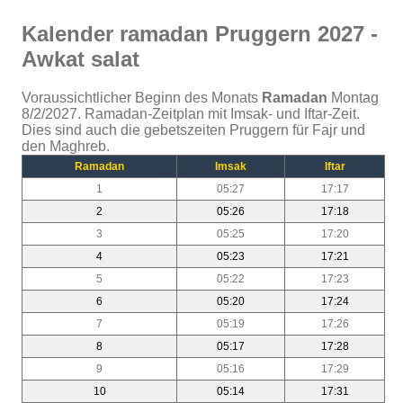
Kalender ramadan Pruggern 2027 -
Awkat salat
Voraussichtlicher Beginn des Monats
Ramadan
Montag
8/2/2027. Ramadan-Zeitplan mit Imsak- und Iftar-Zeit.
Dies sind auch die gebetszeiten Pruggern für Fajr und
den Maghreb.
Ramadan
Imsak
Iftar
1
05:27
17:17
2
05:26
17:18
3
05:25
17:20
4
05:23
17:21
5
05:22
17:23
6
05:20
17:24
7
05:19
17:26
8
05:17
17:28
9
05:16
17:29
10
05:14
17:31