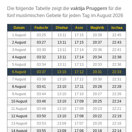
Die folgende Tabelle zeigt die
vaktija Pruggern
für die
fünf muslimischen Gebete für jeden Tag im August 2026
Datum
Fadschr
Dhuhur
Assr
Maghrib
Ischaa
1 August
03:25
13:11
17:15
20:39
22:45
2 August
03:27
13:11
17:15
20:37
22:43
3 August
03:30
13:11
17:14
20:36
22:41
4 August
03:32
13:11
17:14
20:34
22:38
5 August
03:34
13:11
17:13
20:33
22:36
6 August
03:37
13:10
17:12
20:31
22:33
7 August
03:39
13:10
17:12
20:30
22:31
8 August
03:41
13:10
17:11
20:28
22:28
9 August
03:44
13:10
17:10
20:27
22:26
10 August
03:46
13:10
17:09
20:25
22:24
11 August
03:48
13:10
17:09
20:23
22:21
12 August
03:50
13:10
17:08
20:22
22:19
13 August
03:53
13:09
17:07
20:20
22:16
14 August
03:55
13:09
17:06
20:18
22:14