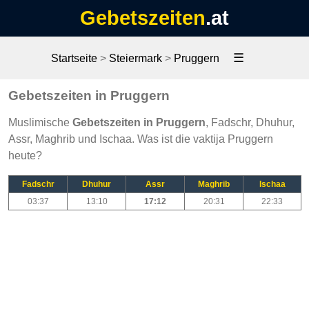
Gebetszeiten
.at
☰
Startseite
>
Steiermark
>
Pruggern
Gebetszeiten in Pruggern
Muslimische
Gebetszeiten in Pruggern
, Fadschr, Dhuhur,
Assr, Maghrib und Ischaa. Was ist die vaktija Pruggern
heute?
Fadschr
Dhuhur
Assr
Maghrib
Ischaa
03:37
13:10
17:12
20:31
22:33