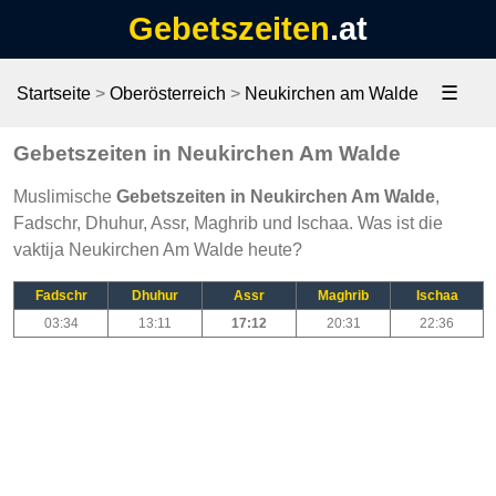
Gebetszeiten
.at
☰
Startseite
>
Oberösterreich
>
Neukirchen am Walde
Gebetszeiten in Neukirchen Am Walde
Muslimische
Gebetszeiten in Neukirchen Am Walde
,
Fadschr, Dhuhur, Assr, Maghrib und Ischaa. Was ist die
vaktija Neukirchen Am Walde heute?
Fadschr
Dhuhur
Assr
Maghrib
Ischaa
03:34
13:11
17:12
20:31
22:36