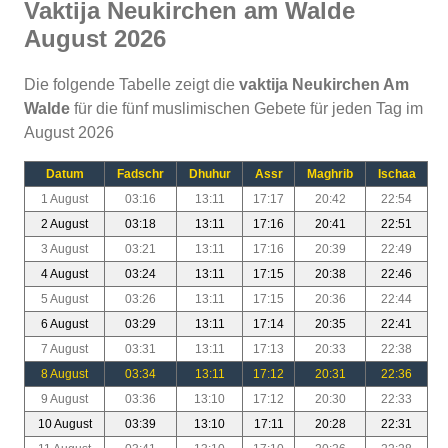
Vaktija Neukirchen am Walde
August 2026
Die folgende Tabelle zeigt die
vaktija Neukirchen Am
Walde
für die fünf muslimischen Gebete für jeden Tag im
August 2026
Datum
Fadschr
Dhuhur
Assr
Maghrib
Ischaa
1 August
03:16
13:11
17:17
20:42
22:54
2 August
03:18
13:11
17:16
20:41
22:51
3 August
03:21
13:11
17:16
20:39
22:49
4 August
03:24
13:11
17:15
20:38
22:46
5 August
03:26
13:11
17:15
20:36
22:44
6 August
03:29
13:11
17:14
20:35
22:41
7 August
03:31
13:11
17:13
20:33
22:38
8 August
03:34
13:11
17:12
20:31
22:36
9 August
03:36
13:10
17:12
20:30
22:33
10 August
03:39
13:10
17:11
20:28
22:31