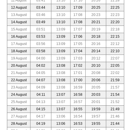
11 August
03:41
13:10
17:10
20:26
22:28
12 August
03:44
13:10
17:09
20:25
22:25
13 August
03:46
13:10
17:08
20:23
22:23
14 August
03:49
13:10
17:08
20:21
22:20
15 August
03:51
13:09
17:07
20:19
22:18
16 August
03:53
13:09
17:06
20:18
22:15
17 August
03:56
13:09
17:05
20:16
22:12
18 August
03:58
13:09
17:04
20:14
22:10
19 August
04:00
13:09
17:03
20:12
22:07
20 August
04:02
13:08
17:02
20:10
22:05
21 August
04:05
13:08
17:01
20:08
22:02
22 August
04:07
13:08
17:00
20:06
21:59
23 August
04:09
13:08
16:59
20:05
21:57
24 August
04:11
13:07
16:58
20:03
21:54
25 August
04:13
13:07
16:57
20:01
21:52
26 August
04:15
13:07
16:55
19:59
21:49
27 August
04:17
13:06
16:54
19:57
21:46
28 August
04:19
13:06
16:53
19:55
21:44