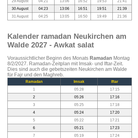
29 August
04:21
13:06
16:52
19:53
21:41
30 August
04:23
13:06
16:51
19:51
21:39
31 August
04:25
13:05
16:50
19:49
21:36
Kalender ramadan Neukirchen am
Walde 2027 - Awkat salat
Voraussichtlicher Beginn des Monats
Ramadan
Montag
8/2/2027. Ramadan-Zeitplan mit Imsak- und Iftar-Zeit.
Dies sind auch die gebetszeiten Neukirchen am Walde
für Fajr und den Maghreb.
Ramadan
Imsak
Iftar
1
05:28
17:15
2
05:26
17:16
3
05:25
17:18
4
05:24
17:20
5
05:22
17:21
6
05:21
17:23
7
05:19
17:24