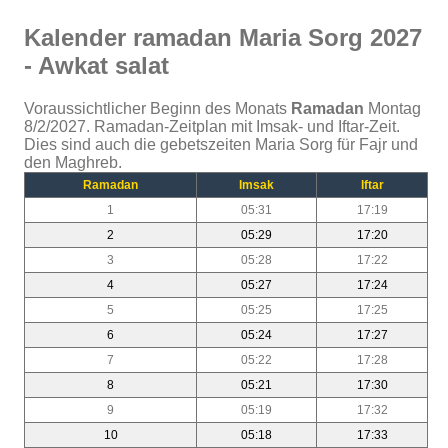
Kalender ramadan Maria Sorg 2027
- Awkat salat
Voraussichtlicher Beginn des Monats
Ramadan
Montag
8/2/2027. Ramadan-Zeitplan mit Imsak- und Iftar-Zeit.
Dies sind auch die gebetszeiten Maria Sorg für Fajr und
den Maghreb.
Ramadan
Imsak
Iftar
1
05:31
17:19
2
05:29
17:20
3
05:28
17:22
4
05:27
17:24
5
05:25
17:25
6
05:24
17:27
7
05:22
17:28
8
05:21
17:30
9
05:19
17:32
10
05:18
17:33