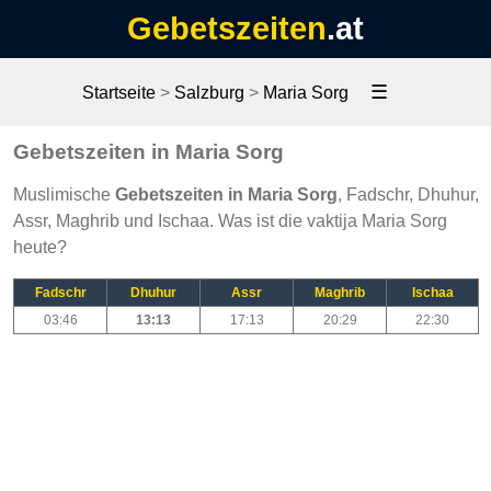
Gebetszeiten
.at
☰
Startseite
>
Salzburg
>
Maria Sorg
Gebetszeiten in Maria Sorg
Muslimische
Gebetszeiten in Maria Sorg
, Fadschr, Dhuhur,
Assr, Maghrib und Ischaa. Was ist die vaktija Maria Sorg
heute?
Fadschr
Dhuhur
Assr
Maghrib
Ischaa
03:46
13:13
17:13
20:29
22:30