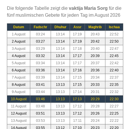
Die folgende Tabelle zeigt die
vaktija Maria Sorg
für die
fünf muslimischen Gebete für jeden Tag im August 2026
Datum
Fadschr
Dhuhur
Assr
Maghrib
Ischaa
1 August
03:24
13:14
17:19
20:43
22:52
2 August
03:27
13:14
17:19
20:42
22:50
3 August
03:29
13:14
17:18
20:40
22:47
4 August
03:32
13:14
17:17
20:39
22:45
5 August
03:34
13:14
17:17
20:37
22:42
6 August
03:36
13:14
17:16
20:36
22:40
7 August
03:39
13:14
17:15
20:34
22:37
8 August
03:41
13:13
17:15
20:33
22:35
9 August
03:44
13:13
17:14
20:31
22:32
10 August
03:46
13:13
17:13
20:29
22:30
11 August
03:48
13:13
17:12
20:28
22:27
12 August
03:51
13:13
17:12
20:26
22:25
13 August
03:53
13:13
17:11
20:24
22:22
14 August
03:55
13:12
17:10
20:23
22:20