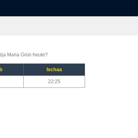
tija Maria Grün heute?
b
Ischaa
22:25