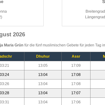
ne
S
enna
Breitengra
2)
Längengrad
gust 2026
ija Maria Grün
für die fünf muslimischen Gebete für jeden Tag 
adschr
Dhuhur
Assr
M
03:21
13:05
17:09
03:24
13:04
17:08
03:26
13:04
17:08
03:28
13:04
17:07
03:31
13:04
17:06