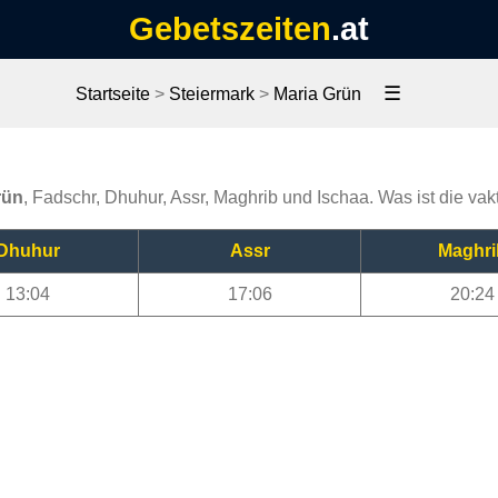
Gebetszeiten
.at
☰
Startseite
>
Steiermark
>
Maria Grün
rün
, Fadschr, Dhuhur, Assr, Maghrib und Ischaa. Was ist die vak
Dhuhur
Assr
Maghri
13:04
17:06
20:24