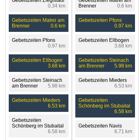
Gebetszeiten Zieglstadl
Gebetszeiten Matrei am
0.34 km
Brenner
0.6 km
Gebetszeiten Matrei am
Gebetszeiten Pfons
Brenner
0.6 km
0.97 km
Gebetszeiten Pfons
Gebetszeiten Ellbogen
0.97 km
3.68 km
Gebetszeiten Ellbogen
Gebetszeiten Steinach
3.68 km
am Brenner
5.98 km
Gebetszeiten Steinach
Gebetszeiten Mieders
am Brenner
5.98 km
6.53 km
Gebetszeiten Mieders
Gebetszeiten
6.53 km
Schönberg im Stubaital
6.58 km
Gebetszeiten
Schönberg im Stubaital
Gebetszeiten Navis
6.58 km
6.71 km