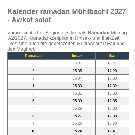
Kalender ramadan Mühlbachl 2027
- Awkat salat
Voraussichtlicher Beginn des Monats
Ramadan
Montag
8/2/2027. Ramadan-Zeitplan mit Imsak- und Iftar-Zeit.
Dies sind auch die gebetszeiten Mühlbachl für Fajr und
den Maghreb.
Ramadan
Imsak
Iftar
1
05:37
17:27
2
05:35
17:28
3
05:34
17:30
4
05:33
17:32
5
05:31
17:33
6
05:30
17:35
7
05:29
17:36
8
05:27
17:38
9
05:26
17:39
10
05:24
17:41