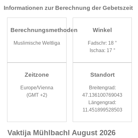
Informationen zur Berechnung der Gebetszeit
Berechnungsmethoden
Winkel
Muslimische Weltliga
Fadschr: 18 °
Ischaa: 17 °
Zeitzone
Standort
Europe/Vienna
Breitengrad:
(GMT +2)
47.136100769043
Längengrad:
11.451899528503
Vaktija Mühlbachl August 2026