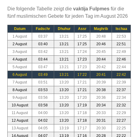
Die folgende Tabelle zeigt die
vaktija Fulpmes
für die
fünf muslimischen Gebete für jeden Tag im August 2026
Datum
Fadschr
Dhuhur
Assr
Maghrib
Ischaa
1 August
03:37
13:21
17:25
20:48
22:53
2 August
03:40
13:21
17:25
20:46
22:51
3 August
03:42
13:21
17:24
20:45
22:49
4 August
03:44
13:21
17:23
20:44
22:46
5 August
03:47
13:21
17:23
20:42
22:44
6 August
03:49
13:21
17:22
20:41
22:42
7 August
03:51
13:20
17:21
20:39
22:39
8 August
03:53
13:20
17:21
20:38
22:37
9 August
03:56
13:20
17:20
20:36
22:34
10 August
03:58
13:20
17:19
20:34
22:32
11 August
04:00
13:20
17:18
20:33
22:29
12 August
04:02
13:20
17:18
20:31
22:27
13 August
04:05
13:19
17:17
20:30
22:25
14 August
04:07
13:19
17:16
20:28
22:22