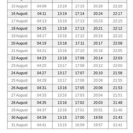
15 August
04:09
13:19
17:15
20:26
22:20
16 August
04:11
13:19
17:14
20:24
22:17
17 August
04:13
13:19
17:13
20:23
22:15
18 August
04:15
13:18
17:13
20:21
22:12
19 August
04:17
13:18
17:12
20:19
22:10
20 August
04:19
13:18
17:11
20:17
22:08
21 August
04:21
13:18
17:10
20:16
22:05
22 August
04:23
13:18
17:09
20:14
22:03
23 August
04:25
13:17
17:08
20:12
22:00
24 August
04:27
13:17
17:07
20:10
21:58
25 August
04:29
13:17
17:06
20:08
21:55
26 August
04:31
13:16
17:05
20:06
21:53
27 August
04:33
13:16
17:03
20:04
21:51
28 August
04:35
13:16
17:02
20:03
21:48
29 August
04:37
13:16
17:01
20:01
21:46
30 August
04:39
13:15
17:00
19:59
21:43
31 August
04:41
13:15
16:59
19:57
21:41