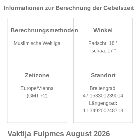
Informationen zur Berechnung der Gebetszeit
Berechnungsmethoden
Winkel
Muslimische Weltliga
Fadschr: 18 °
Ischaa: 17 °
Zeitzone
Standort
Europe/Vienna
Breitengrad:
(GMT +2)
47.153301239014
Längengrad:
11.349200248718
Vaktija Fulpmes August 2026