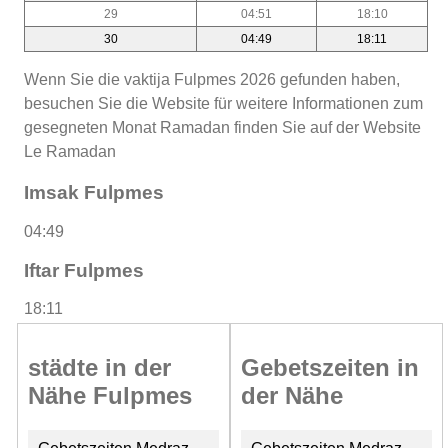
29
04:51
18:10
30
04:49
18:11
Wenn Sie die vaktija Fulpmes 2026 gefunden haben,
besuchen Sie die Website für weitere Informationen zum
gesegneten Monat Ramadan finden Sie auf der Website
Le Ramadan
Imsak Fulpmes
04:49
Iftar Fulpmes
18:11
städte in der
Gebetszeiten in
Nähe Fulpmes
der Nähe