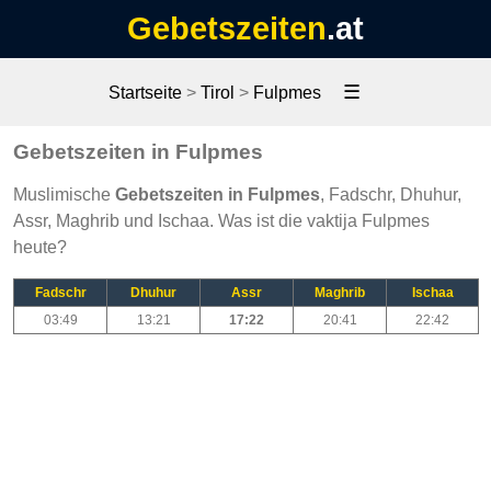
Gebetszeiten
.at
☰
Startseite
>
Tirol
>
Fulpmes
Gebetszeiten in Fulpmes
Muslimische
Gebetszeiten in Fulpmes
, Fadschr, Dhuhur,
Assr, Maghrib und Ischaa. Was ist die vaktija Fulpmes
heute?
Fadschr
Dhuhur
Assr
Maghrib
Ischaa
03:49
13:21
17:22
20:41
22:42