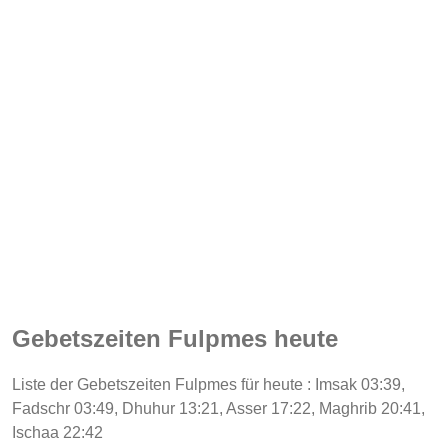
Gebetszeiten Fulpmes heute
Liste der Gebetszeiten Fulpmes für heute : Imsak 03:39,
Fadschr 03:49, Dhuhur 13:21, Asser 17:22, Maghrib 20:41,
Ischaa 22:42