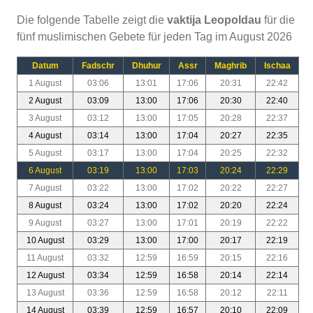
Die folgende Tabelle zeigt die
vaktija Leopoldau
für die
fünf muslimischen Gebete für jeden Tag im August 2026
Datum
Fadschr
Dhuhur
Assr
Maghrib
Ischaa
1 August
03:06
13:01
17:06
20:31
22:42
2 August
03:09
13:00
17:06
20:30
22:40
3 August
03:12
13:00
17:05
20:28
22:37
4 August
03:14
13:00
17:04
20:27
22:35
5 August
03:17
13:00
17:04
20:25
22:32
6 August
03:19
13:00
17:03
20:24
22:29
7 August
03:22
13:00
17:02
20:22
22:27
8 August
03:24
13:00
17:02
20:20
22:24
9 August
03:27
13:00
17:01
20:19
22:22
10 August
03:29
13:00
17:00
20:17
22:19
11 August
03:32
12:59
16:59
20:15
22:16
12 August
03:34
12:59
16:58
20:14
22:14
13 August
03:36
12:59
16:58
20:12
22:11
14 August
03:39
12:59
16:57
20:10
22:09