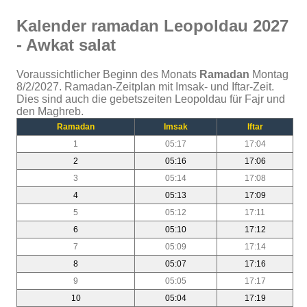
Kalender ramadan Leopoldau 2027
- Awkat salat
Voraussichtlicher Beginn des Monats
Ramadan
Montag
8/2/2027. Ramadan-Zeitplan mit Imsak- und Iftar-Zeit.
Dies sind auch die gebetszeiten Leopoldau für Fajr und
den Maghreb.
Ramadan
Imsak
Iftar
1
05:17
17:04
2
05:16
17:06
3
05:14
17:08
4
05:13
17:09
5
05:12
17:11
6
05:10
17:12
7
05:09
17:14
8
05:07
17:16
9
05:05
17:17
10
05:04
17:19