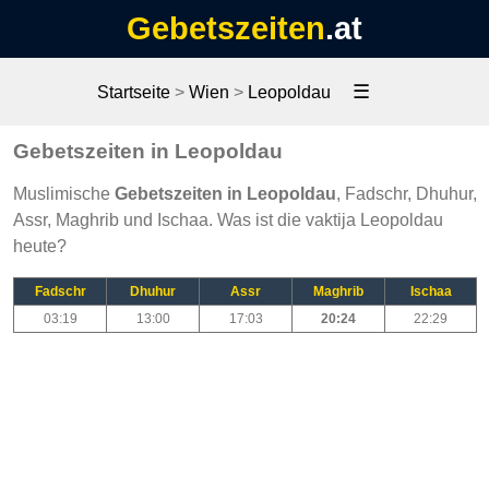
Gebetszeiten
.at
☰
Startseite
>
Wien
>
Leopoldau
Gebetszeiten in Leopoldau
Muslimische
Gebetszeiten in Leopoldau
, Fadschr, Dhuhur,
Assr, Maghrib und Ischaa. Was ist die vaktija Leopoldau
heute?
Fadschr
Dhuhur
Assr
Maghrib
Ischaa
03:19
13:00
17:03
20:24
22:29