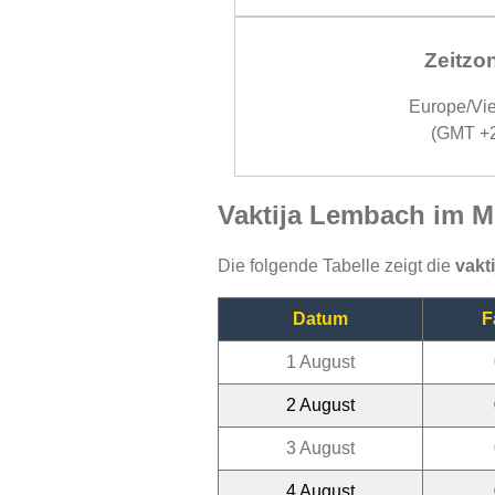
Zeitzo
Europe/Vi
(GMT +
Vaktija Lembach im M
Die folgende Tabelle zeigt die
vakt
Datum
F
1 August
2 August
3 August
4 August