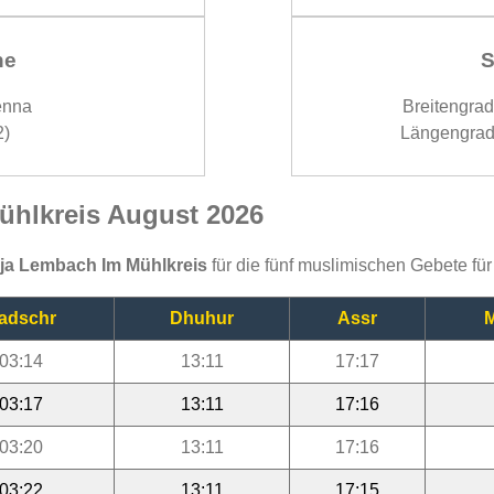
ne
S
enna
Breitengra
2)
Längengrad
ühlkreis August 2026
ija Lembach Im Mühlkreis
für die fünf muslimischen Gebete fü
adschr
Dhuhur
Assr
M
03:14
13:11
17:17
03:17
13:11
17:16
03:20
13:11
17:16
03:22
13:11
17:15