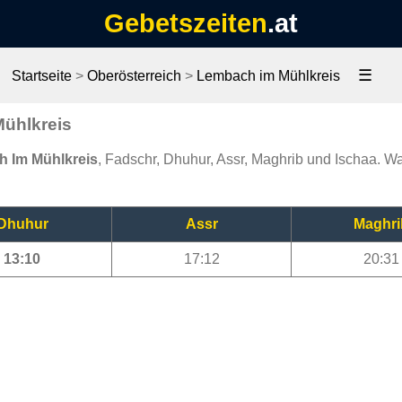
Gebetszeiten
.at
☰
Startseite
>
Oberösterreich
>
Lembach im Mühlkreis
Mühlkreis
h Im Mühlkreis
, Fadschr, Dhuhur, Assr, Maghrib und Ischaa. Wa
Dhuhur
Assr
Maghri
13:10
17:12
20:31