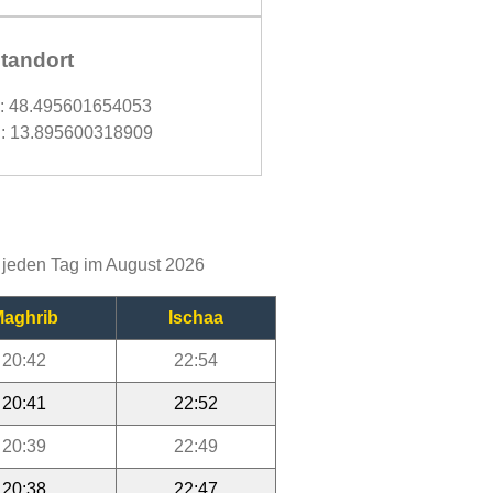
tandort
d: 48.495601654053
: 13.895600318909
r jeden Tag im August 2026
aghrib
Ischaa
20:42
22:54
20:41
22:52
20:39
22:49
20:38
22:47