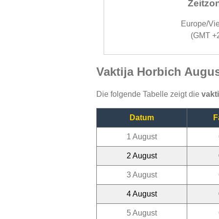
Zeitzo
Europe/Vi
(GMT +
Vaktija Horbich Augus
Die folgende Tabelle zeigt die
vakt
Datum
F
1 August
2 August
3 August
4 August
5 August