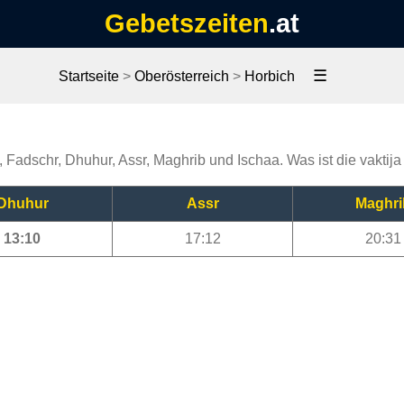
Gebetszeiten
.at
☰
Startseite
>
Oberösterreich
>
Horbich
, Fadschr, Dhuhur, Assr, Maghrib und Ischaa. Was ist die vaktij
Dhuhur
Assr
Maghri
13:10
17:12
20:31