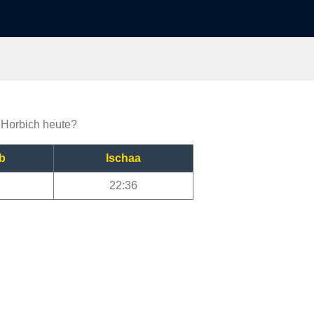
a Horbich heute?
b
Ischaa
22:36