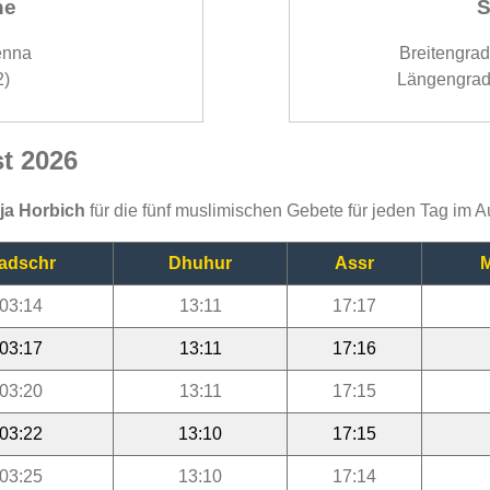
ne
S
enna
Breitengra
2)
Längengrad
t 2026
ija Horbich
für die fünf muslimischen Gebete für jeden Tag im 
adschr
Dhuhur
Assr
M
03:14
13:11
17:17
03:17
13:11
17:16
03:20
13:11
17:15
03:22
13:10
17:15
03:25
13:10
17:14