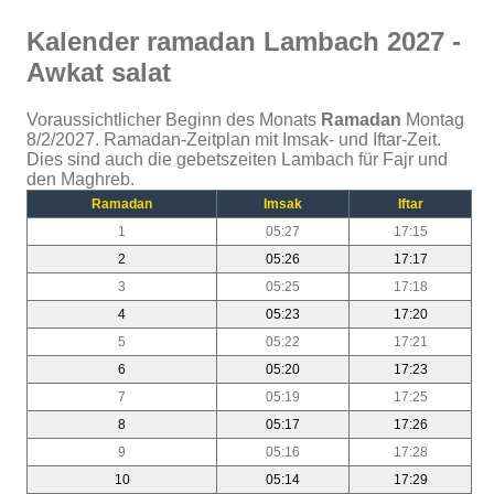
Kalender ramadan Lambach 2027 -
Awkat salat
Voraussichtlicher Beginn des Monats
Ramadan
Montag
8/2/2027. Ramadan-Zeitplan mit Imsak- und Iftar-Zeit.
Dies sind auch die gebetszeiten Lambach für Fajr und
den Maghreb.
Ramadan
Imsak
Iftar
1
05:27
17:15
2
05:26
17:17
3
05:25
17:18
4
05:23
17:20
5
05:22
17:21
6
05:20
17:23
7
05:19
17:25
8
05:17
17:26
9
05:16
17:28
10
05:14
17:29