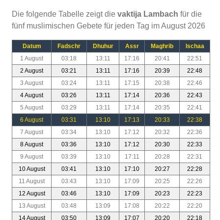
Die folgende Tabelle zeigt die
vaktija Lambach
für die
fünf muslimischen Gebete für jeden Tag im August 2026
Datum
Fadschr
Dhuhur
Assr
Maghrib
Ischaa
1 August
03:18
13:11
17:16
20:41
22:51
2 August
03:21
13:11
17:16
20:39
22:48
3 August
03:24
13:11
17:15
20:38
22:46
4 August
03:26
13:11
17:14
20:36
22:43
5 August
03:29
13:11
17:14
20:35
22:41
6 August
03:31
13:10
17:13
20:33
22:38
7 August
03:34
13:10
17:12
20:32
22:36
8 August
03:36
13:10
17:12
20:30
22:33
9 August
03:39
13:10
17:11
20:28
22:31
10 August
03:41
13:10
17:10
20:27
22:28
11 August
03:43
13:10
17:09
20:25
22:26
12 August
03:46
13:10
17:09
20:23
22:23
13 August
03:48
13:09
17:08
20:22
22:20
14 August
03:50
13:09
17:07
20:20
22:18