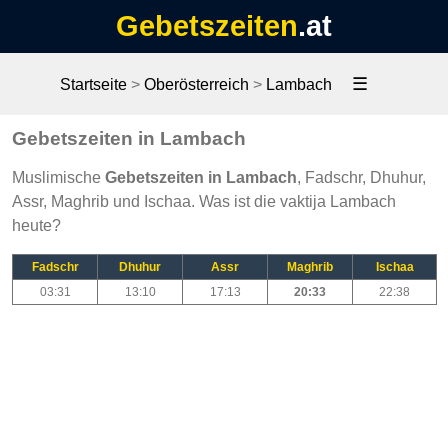
Gebetszeiten
.at
☰
Startseite
>
Oberösterreich
>
Lambach
Gebetszeiten in Lambach
Muslimische
Gebetszeiten in Lambach
, Fadschr, Dhuhur,
Assr, Maghrib und Ischaa. Was ist die vaktija Lambach
heute?
Fadschr
Dhuhur
Assr
Maghrib
Ischaa
03:31
13:10
17:13
20:33
22:38