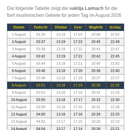
Die folgende Tabelle zeigt die
vaktija Laimach
für die
fünf muslimischen Gebete für jeden Tag im August 2026
Datum
Fadschr
Dhuhur
Assr
Maghrib
Ischaa
1 August
03:35
13:19
17:23
20:46
22:52
2 August
03:37
13:19
17:23
20:45
22:49
3 August
03:39
13:19
17:22
20:43
22:47
4 August
03:42
13:19
17:21
20:42
22:45
5 August
03:44
13:19
17:21
20:40
22:42
6 August
03:46
13:18
17:20
20:39
22:40
7 August
03:49
13:18
17:19
20:37
22:37
8 August
03:51
13:18
17:19
20:36
22:35
9 August
03:53
13:18
17:18
20:34
22:33
10 August
03:55
13:18
17:17
20:33
22:30
11 August
03:58
13:18
17:16
20:31
22:28
12 August
04:00
13:18
17:16
20:29
22:25
13 August
04:02
13:17
17:15
20:28
22:23
14 August
04:04
13:17
17:14
20:26
22:21