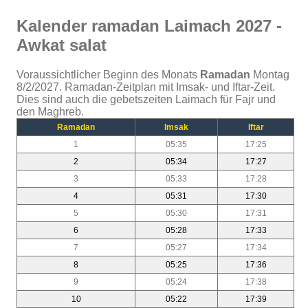
Kalender ramadan Laimach 2027 -
Awkat salat
Voraussichtlicher Beginn des Monats
Ramadan
Montag
8/2/2027. Ramadan-Zeitplan mit Imsak- und Iftar-Zeit.
Dies sind auch die gebetszeiten Laimach für Fajr und
den Maghreb.
Ramadan
Imsak
Iftar
1
05:35
17:25
2
05:34
17:27
3
05:33
17:28
4
05:31
17:30
5
05:30
17:31
6
05:28
17:33
7
05:27
17:34
8
05:25
17:36
9
05:24
17:38
10
05:22
17:39