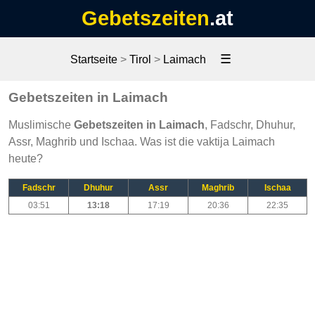
Gebetszeiten
.at
☰
Startseite
>
Tirol
>
Laimach
Gebetszeiten in Laimach
Muslimische
Gebetszeiten in Laimach
, Fadschr, Dhuhur,
Assr, Maghrib und Ischaa. Was ist die vaktija Laimach
heute?
Fadschr
Dhuhur
Assr
Maghrib
Ischaa
03:51
13:18
17:19
20:36
22:35