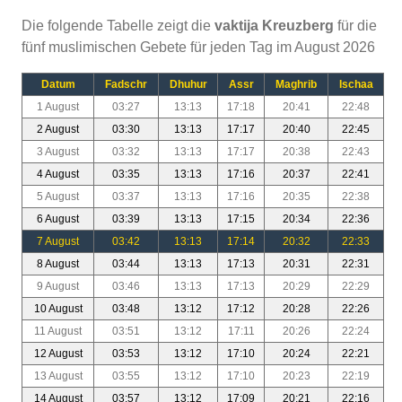
Die folgende Tabelle zeigt die
vaktija Kreuzberg
für die
fünf muslimischen Gebete für jeden Tag im August 2026
Datum
Fadschr
Dhuhur
Assr
Maghrib
Ischaa
1 August
03:27
13:13
17:18
20:41
22:48
2 August
03:30
13:13
17:17
20:40
22:45
3 August
03:32
13:13
17:17
20:38
22:43
4 August
03:35
13:13
17:16
20:37
22:41
5 August
03:37
13:13
17:16
20:35
22:38
6 August
03:39
13:13
17:15
20:34
22:36
7 August
03:42
13:13
17:14
20:32
22:33
8 August
03:44
13:13
17:13
20:31
22:31
9 August
03:46
13:13
17:13
20:29
22:29
10 August
03:48
13:12
17:12
20:28
22:26
11 August
03:51
13:12
17:11
20:26
22:24
12 August
03:53
13:12
17:10
20:24
22:21
13 August
03:55
13:12
17:10
20:23
22:19
14 August
03:57
13:12
17:09
20:21
22:16