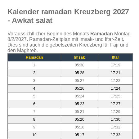
Kalender ramadan Kreuzberg 2027
- Awkat salat
Voraussichtlicher Beginn des Monats
Ramadan
Montag
8/2/2027. Ramadan-Zeitplan mit Imsak- und Iftar-Zeit.
Dies sind auch die gebetszeiten Kreuzberg für Fajr und
den Maghreb.
Ramadan
Imsak
Iftar
1
05:30
17:19
2
05:28
17:21
3
05:27
17:22
4
05:26
17:24
5
05:24
17:25
6
05:23
17:27
7
05:21
17:29
8
05:20
17:30
9
05:18
17:32
10
05:17
17:33