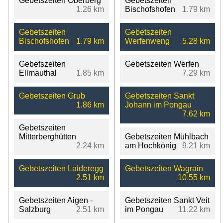
Gebetszeiten Oberberg
Gebetszeiten
1.26 km
Bischofshofen
1.79 km
Gebetszeiten
Gebetszeiten
Bischofshofen
1.79 km
Werfenweng
5.28 km
Gebetszeiten
Gebetszeiten Werfen
Ellmauthal
1.85 km
7.29 km
Gebetszeiten Grub
Gebetszeiten Sankt
1.86 km
Johann im Pongau
7.62 km
Gebetszeiten
Mitterberghütten
Gebetszeiten Mühlbach
2.24 km
am Hochkönig
9.21 km
Gebetszeiten Laideregg
Gebetszeiten Wagrain
2.51 km
10.55 km
Gebetszeiten Aigen -
Gebetszeiten Sankt Veit
Salzburg
2.51 km
im Pongau
11.22 km