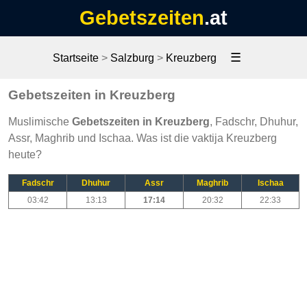
Gebetszeiten
.at
☰
Startseite
>
Salzburg
>
Kreuzberg
Gebetszeiten in Kreuzberg
Muslimische
Gebetszeiten in Kreuzberg
, Fadschr, Dhuhur,
Assr, Maghrib und Ischaa. Was ist die vaktija Kreuzberg
heute?
Fadschr
Dhuhur
Assr
Maghrib
Ischaa
03:42
13:13
17:14
20:32
22:33