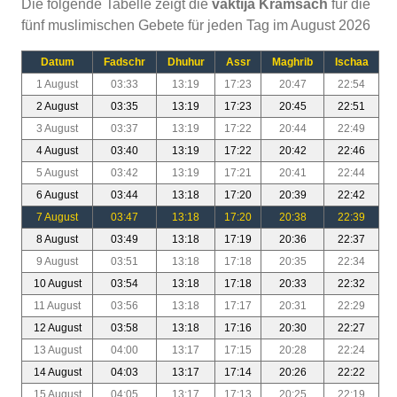
Die folgende Tabelle zeigt die
vaktija Kramsach
für die
fünf muslimischen Gebete für jeden Tag im August 2026
Datum
Fadschr
Dhuhur
Assr
Maghrib
Ischaa
1 August
03:33
13:19
17:23
20:47
22:54
2 August
03:35
13:19
17:23
20:45
22:51
3 August
03:37
13:19
17:22
20:44
22:49
4 August
03:40
13:19
17:22
20:42
22:46
5 August
03:42
13:19
17:21
20:41
22:44
6 August
03:44
13:18
17:20
20:39
22:42
7 August
03:47
13:18
17:20
20:38
22:39
8 August
03:49
13:18
17:19
20:36
22:37
9 August
03:51
13:18
17:18
20:35
22:34
10 August
03:54
13:18
17:18
20:33
22:32
11 August
03:56
13:18
17:17
20:31
22:29
12 August
03:58
13:18
17:16
20:30
22:27
13 August
04:00
13:17
17:15
20:28
22:24
14 August
04:03
13:17
17:14
20:26
22:22
15 August
04:05
13:17
17:13
20:25
22:19