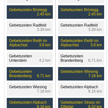
Gebetszeiten Brixlegg
Gebetszeiten Brixlegg
2.45 km
2.45 km
Gebetszeiten Radfeld
Gebetszeiten Radfeld
3.39 km
3.39 km
Gebetszeiten Reith im
Gebetszeiten Reith im
Alpbachtal
3.8 km
Alpbachtal
3.8 km
Gebetszeiten
Gebetszeiten
Unterstein
4.2 km
Brandenberg
6.71 km
Gebetszeiten
Gebetszeiten Wiesing
Brandenberg
6.71 km
7.18 km
Gebetszeiten Wiesing
Gebetszeiten Alpbach
7.18 km
8.16 km
Gebetszeiten Alpbach
Gebetszeiten Strass im
8.16 km
Zillertal
8.32 km