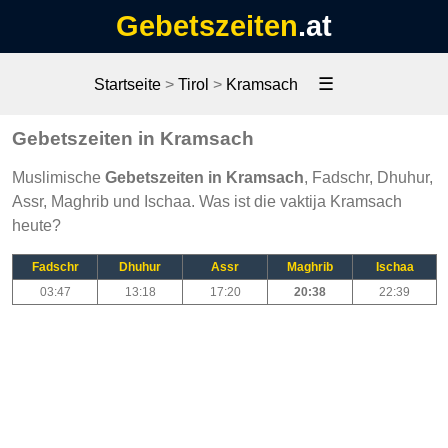
Gebetszeiten
.at
☰
Startseite
>
Tirol
>
Kramsach
Gebetszeiten in Kramsach
Muslimische
Gebetszeiten in Kramsach
, Fadschr, Dhuhur,
Assr, Maghrib und Ischaa. Was ist die vaktija Kramsach
heute?
Fadschr
Dhuhur
Assr
Maghrib
Ischaa
03:47
13:18
17:20
20:38
22:39