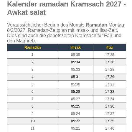
Kalender ramadan Kramsach 2027 -
Awkat salat
Voraussichtlicher Beginn des Monats
Ramadan
Montag
8/2/2027. Ramadan-Zeitplan mit Imsak- und Iftar-Zeit.
Dies sind auch die gebetszeiten Kramsach für Fajr und
den Maghreb.
Ramadan
Imsak
Iftar
1
05:35
17:25
2
05:34
17:26
3
05:33
17:28
4
05:31
17:29
5
05:30
17:31
6
05:28
17:32
7
05:27
17:34
8
05:25
17:36
9
05:24
17:37
10
05:22
17:39
11
05:21
17:40