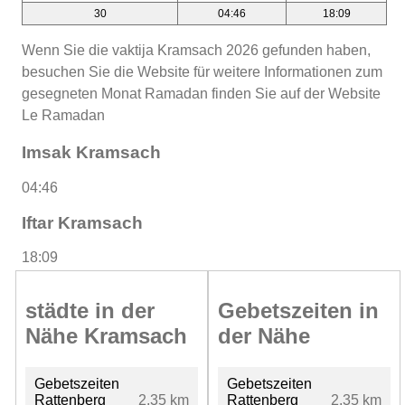
30
04:46
18:09
Wenn Sie die vaktija Kramsach 2026 gefunden haben,
besuchen Sie die Website für weitere Informationen zum
gesegneten Monat Ramadan finden Sie auf der Website
Le Ramadan
Imsak Kramsach
04:46
Iftar Kramsach
18:09
städte in der
Gebetszeiten in
Nähe Kramsach
der Nähe
Gebetszeiten
Gebetszeiten
Rattenberg
2.35 km
Rattenberg
2.35 km