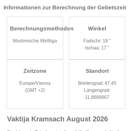
Informationen zur Berechnung der Gebetszeit
Berechnungsmethoden
Winkel
Muslimische Weltliga
Fadschr: 18 °
Ischaa: 17 °
Zeitzone
Standort
Europe/Vienna
Breitengrad: 47.45
(GMT +2)
Längengrad:
11.8666667
Vaktija Kramsach August 2026