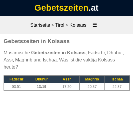
Gebetszeiten
.at
☰
Startseite
>
Tirol
>
Kolsass
Gebetszeiten in Kolsass
Muslimische
Gebetszeiten in Kolsass
, Fadschr, Dhuhur,
Assr, Maghrib und Ischaa. Was ist die vaktija Kolsass
heute?
Fadschr
Dhuhur
Assr
Maghrib
Ischaa
03:51
13:19
17:20
20:37
22:37