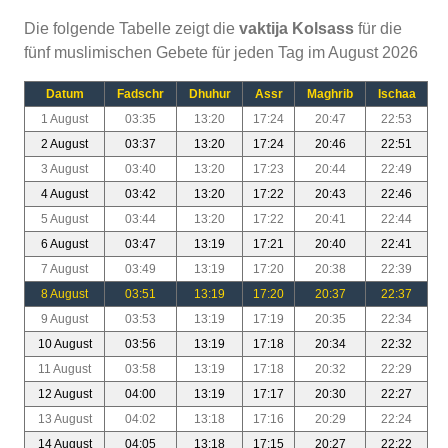
Die folgende Tabelle zeigt die
vaktija Kolsass
für die
fünf muslimischen Gebete für jeden Tag im August 2026
Datum
Fadschr
Dhuhur
Assr
Maghrib
Ischaa
1 August
03:35
13:20
17:24
20:47
22:53
2 August
03:37
13:20
17:24
20:46
22:51
3 August
03:40
13:20
17:23
20:44
22:49
4 August
03:42
13:20
17:22
20:43
22:46
5 August
03:44
13:20
17:22
20:41
22:44
6 August
03:47
13:19
17:21
20:40
22:41
7 August
03:49
13:19
17:20
20:38
22:39
8 August
03:51
13:19
17:20
20:37
22:37
9 August
03:53
13:19
17:19
20:35
22:34
10 August
03:56
13:19
17:18
20:34
22:32
11 August
03:58
13:19
17:18
20:32
22:29
12 August
04:00
13:19
17:17
20:30
22:27
13 August
04:02
13:18
17:16
20:29
22:24
14 August
04:05
13:18
17:15
20:27
22:22