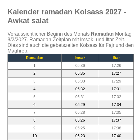
Kalender ramadan Kolsass 2027 -
Awkat salat
Voraussichtlicher Beginn des Monats
Ramadan
Montag
8/2/2027. Ramadan-Zeitplan mit Imsak- und Iftar-Zeit.
Dies sind auch die gebetszeiten Kolsass für Fajr und den
Maghreb.
Ramadan
Imsak
Iftar
1
05:36
17:26
2
05:35
17:27
3
05:33
17:29
4
05:32
17:31
5
05:31
17:32
6
05:29
17:34
7
05:28
17:35
8
05:26
17:37
9
05:25
17:38
10
05:23
17:40