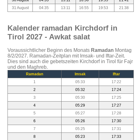
31 August
04:35
13:11
16:55
19:53
21:38
Kalender ramadan Kirchdorf in
Tirol 2027 - Awkat salat
Voraussichtlicher Beginn des Monats
Ramadan
Montag
8/2/2027. Ramadan-Zeitplan mit Imsak- und Iftar-Zeit.
Dies sind auch die gebetszeiten Kirchdorf in Tirol für Fajr
und den Maghreb.
Ramadan
Imsak
Iftar
1
05:33
17:22
2
05:32
17:24
3
05:30
17:25
4
05:29
17:27
5
05:27
17:28
6
05:26
17:30
7
05:25
17:31
8
05:23
17:33