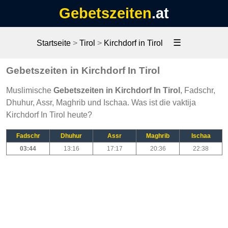
Gebetszeiten
.at
☰
Startseite
>
Tirol
>
Kirchdorf in Tirol
Gebetszeiten in Kirchdorf In Tirol
Muslimische
Gebetszeiten in Kirchdorf In Tirol
, Fadschr,
Dhuhur, Assr, Maghrib und Ischaa. Was ist die vaktija
Kirchdorf In Tirol heute?
Fadschr
Dhuhur
Assr
Maghrib
Ischaa
03:44
13:16
17:17
20:36
22:38