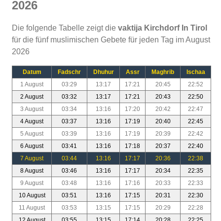
2026
Die folgende Tabelle zeigt die
vaktija Kirchdorf In Tirol
für die fünf muslimischen Gebete für jeden Tag im August
2026
Datum
Fadschr
Dhuhur
Assr
Maghrib
Ischaa
1 August
03:29
13:17
17:21
20:45
22:52
2 August
03:32
13:17
17:21
20:43
22:50
3 August
03:34
13:16
17:20
20:42
22:47
4 August
03:37
13:16
17:19
20:40
22:45
5 August
03:39
13:16
17:19
20:39
22:42
6 August
03:41
13:16
17:18
20:37
22:40
7 August
03:44
13:16
17:17
20:36
22:38
8 August
03:46
13:16
17:17
20:34
22:35
9 August
03:48
13:16
17:16
20:33
22:33
10 August
03:51
13:16
17:15
20:31
22:30
11 August
03:53
13:15
17:15
20:29
22:28
12 August
03:55
13:15
17:14
20:28
22:25