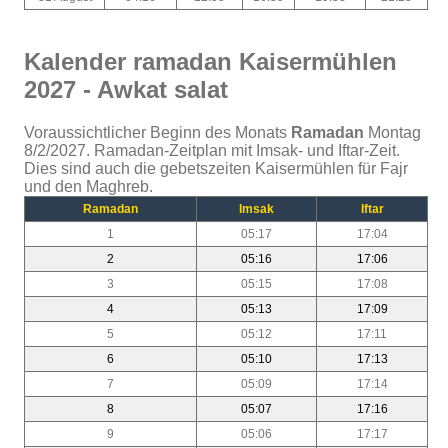
Kalender ramadan Kaisermühlen
2027 - Awkat salat
Voraussichtlicher Beginn des Monats
Ramadan
Montag
8/2/2027. Ramadan-Zeitplan mit Imsak- und Iftar-Zeit.
Dies sind auch die gebetszeiten Kaisermühlen für Fajr
und den Maghreb.
Ramadan
Imsak
Iftar
1
05:17
17:04
2
05:16
17:06
3
05:15
17:08
4
05:13
17:09
5
05:12
17:11
6
05:10
17:13
7
05:09
17:14
8
05:07
17:16
9
05:06
17:17