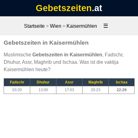
Gebetszeiten
.at
☰
Startseite
>
Wien
>
Kaisermühlen
Gebetszeiten in Kaisermühlen
Muslimische
Gebetszeiten in Kaisermühlen
, Fadschr,
Dhuhur, Assr, Maghrib und Ischaa. Was ist die vaktija
Kaisermühlen heute?
Fadschr
Dhuhur
Assr
Maghrib
Ischaa
03:20
13:00
17:03
20:23
22:29