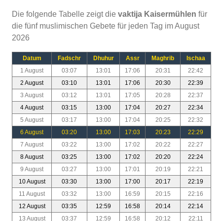
Die folgende Tabelle zeigt die
vaktija Kaisermühlen
für
die fünf muslimischen Gebete für jeden Tag im August
2026
Datum
Fadschr
Dhuhur
Assr
Maghrib
Ischaa
1 August
03:07
13:01
17:06
20:31
22:42
2 August
03:10
13:01
17:06
20:30
22:39
3 August
03:12
13:01
17:05
20:28
22:37
4 August
03:15
13:00
17:04
20:27
22:34
5 August
03:17
13:00
17:04
20:25
22:32
6 August
03:20
13:00
17:03
20:23
22:29
7 August
03:22
13:00
17:02
20:22
22:27
8 August
03:25
13:00
17:02
20:20
22:24
9 August
03:27
13:00
17:01
20:19
22:21
10 August
03:30
13:00
17:00
20:17
22:19
11 August
03:32
13:00
16:59
20:15
22:16
12 August
03:35
12:59
16:58
20:14
22:14
13 August
03:37
12:59
16:58
20:12
22:11