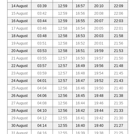
14 August
03:39
12:59
16:57
20:10
22:09
15 August
03:42
12:59
16:56
20:08
22:06
16 August
03:44
12:59
16:55
20:07
22:03
17 August
03:46
12:58
16:54
20:05
22:01
18 August
03:48
12:58
16:53
20:03
21:58
19 August
03:51
12:58
16:52
20:01
21:56
20 August
03:53
12:58
16:51
19:59
21:53
21 August
03:55
12:57
16:50
19:57
21:50
22 August
03:57
12:57
16:49
19:56
21:48
23 August
03:59
12:57
16:48
19:54
21:45
24 August
04:01
12:57
16:47
19:52
21:43
25 August
04:04
12:56
16:46
19:50
21:40
26 August
04:06
12:56
16:45
19:48
21:38
27 August
04:08
12:56
16:44
19:46
21:35
28 August
04:10
12:56
16:42
19:44
21:33
29 August
04:12
12:55
16:41
19:42
21:30
30 August
04:14
12:55
16:40
19:40
21:27
31 August
04:16
12:55
16:39
19:38
21:25