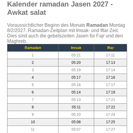
Kalender ramadan Jasen 2027 -
Awkat salat
Voraussichtlicher Beginn des Monats
Ramadan
Montag
8/2/2027. Ramadan-Zeitplan mit Imsak- und Iftar-Zeit.
Dies sind auch die gebetszeiten Jasen für Fajr und den
Maghreb.
Ramadan
Imsak
Iftar
1
05:21
17:11
2
05:20
17:13
3
05:19
17:14
4
05:17
17:16
5
05:16
17:17
6
05:14
17:19
7
05:13
17:21
8
05:11
17:22
9
05:10
17:24
10
05:08
17:25
11
05:07
17:27