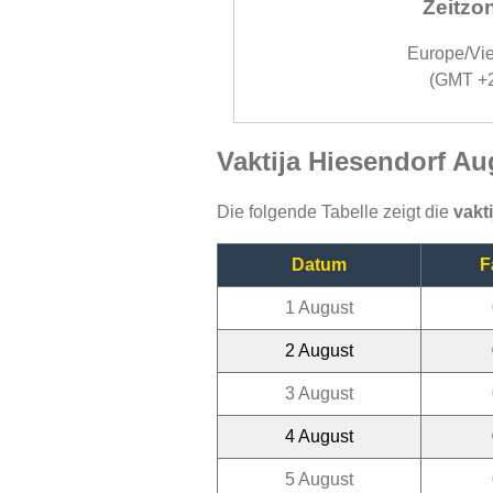
Zeitzo
Europe/Vi
(GMT +
Vaktija Hiesendorf Au
Die folgende Tabelle zeigt die
vakt
Datum
F
1 August
2 August
3 August
4 August
5 August