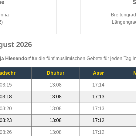
ne
S
enna
Breitengra
2)
Längengra
gust 2026
ija Hiesendorf
für die fünf muslimischen Gebete für jeden Tag 
adschr
Dhuhur
Assr
M
03:15
13:08
17:14
03:18
13:08
17:13
03:20
13:08
17:13
03:23
13:08
17:12
03:26
13:08
17:12