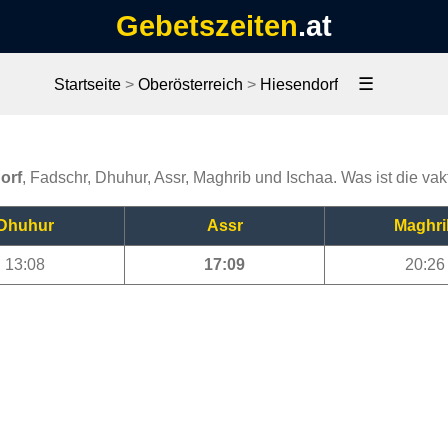
Gebetszeiten
.at
☰
Startseite
>
Oberösterreich
>
Hiesendorf
orf
, Fadschr, Dhuhur, Assr, Maghrib und Ischaa. Was ist die vak
Dhuhur
Assr
Maghri
13:08
17:09
20:26