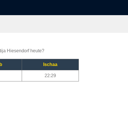
tija Hiesendorf heute?
b
Ischaa
22:29