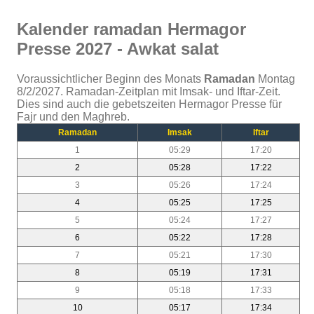
Kalender ramadan Hermagor
Presse 2027 - Awkat salat
Voraussichtlicher Beginn des Monats
Ramadan
Montag
8/2/2027. Ramadan-Zeitplan mit Imsak- und Iftar-Zeit.
Dies sind auch die gebetszeiten Hermagor Presse für
Fajr und den Maghreb.
Ramadan
Imsak
Iftar
1
05:29
17:20
2
05:28
17:22
3
05:26
17:24
4
05:25
17:25
5
05:24
17:27
6
05:22
17:28
7
05:21
17:30
8
05:19
17:31
9
05:18
17:33
10
05:17
17:34