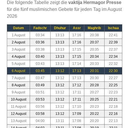
Die folgende Tabelle zeigt die
vaktija Hermagor Presse
für die fünf muslimischen Gebete für jeden Tag im August
2026
Datum
Fadschr
Dhuhur
Assr
Maghrib
Ischaa
1 August
03:34
13:13
17:16
20:38
22:41
2 August
03:36
13:13
17:16
20:37
22:39
3 August
03:38
13:13
17:15
20:35
22:37
4 August
03:40
13:13
17:15
20:34
22:34
5 August
03:43
13:13
17:14
20:33
22:32
6 August
03:45
13:12
17:13
20:31
22:30
7 August
03:47
13:12
17:13
20:30
22:27
8 August
03:49
13:12
17:12
20:28
22:25
9 August
03:51
13:12
17:11
20:27
22:23
10 August
03:53
13:12
17:11
20:25
22:21
11 August
03:56
13:12
17:10
20:23
22:18
12 August
03:58
13:12
17:09
20:22
22:16
13 August
04:00
13:11
17:08
20:20
22:13
14 August
04:02
13:11
17:08
20:19
22:11