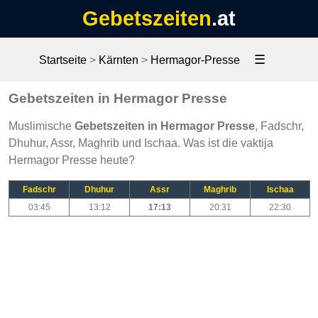
Gebetszeiten
.at
☰
Startseite
>
Kärnten
>
Hermagor-Presse
Gebetszeiten in Hermagor Presse
Muslimische
Gebetszeiten in Hermagor Presse
, Fadschr,
Dhuhur, Assr, Maghrib und Ischaa. Was ist die vaktija
Hermagor Presse heute?
Fadschr
Dhuhur
Assr
Maghrib
Ischaa
03:45
13:12
17:13
20:31
22:30