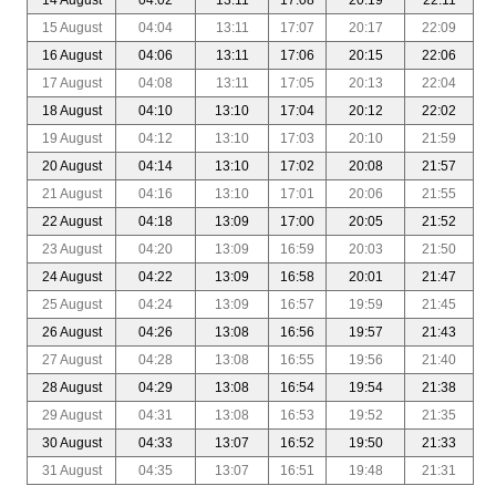
15 August
04:04
13:11
17:07
20:17
22:09
16 August
04:06
13:11
17:06
20:15
22:06
17 August
04:08
13:11
17:05
20:13
22:04
18 August
04:10
13:10
17:04
20:12
22:02
19 August
04:12
13:10
17:03
20:10
21:59
20 August
04:14
13:10
17:02
20:08
21:57
21 August
04:16
13:10
17:01
20:06
21:55
22 August
04:18
13:09
17:00
20:05
21:52
23 August
04:20
13:09
16:59
20:03
21:50
24 August
04:22
13:09
16:58
20:01
21:47
25 August
04:24
13:09
16:57
19:59
21:45
26 August
04:26
13:08
16:56
19:57
21:43
27 August
04:28
13:08
16:55
19:56
21:40
28 August
04:29
13:08
16:54
19:54
21:38
29 August
04:31
13:08
16:53
19:52
21:35
30 August
04:33
13:07
16:52
19:50
21:33
31 August
04:35
13:07
16:51
19:48
21:31