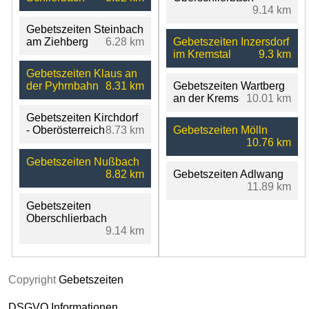
9.14 km
Gebetszeiten Steinbach
am Ziehberg
6.28 km
Gebetszeiten Inzersdorf
im Kremstal
9.3 km
Gebetszeiten Klaus an
der Pyhrnbahn
8.31 km
Gebetszeiten Wartberg
an der Krems
10.01 km
Gebetszeiten Kirchdorf
- Oberösterreich
8.73 km
Gebetszeiten Mölln
10.76 km
Gebetszeiten Nußbach
8.82 km
Gebetszeiten Adlwang
11.89 km
Gebetszeiten
Oberschlierbach
9.14 km
Copyright
Gebetszeiten
DSGVO Informationen