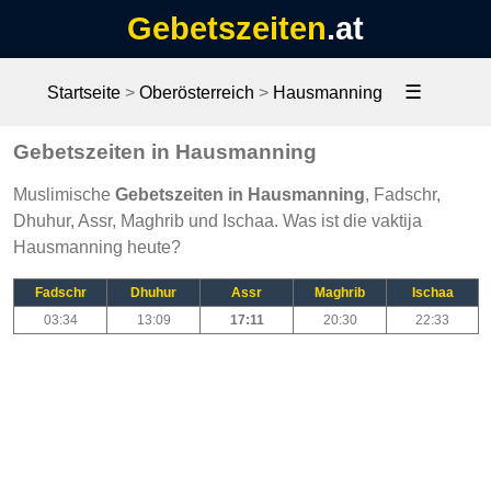
Gebetszeiten
.at
☰
Startseite
>
Oberösterreich
>
Hausmanning
Gebetszeiten in Hausmanning
Muslimische
Gebetszeiten in Hausmanning
, Fadschr,
Dhuhur, Assr, Maghrib und Ischaa. Was ist die vaktija
Hausmanning heute?
Fadschr
Dhuhur
Assr
Maghrib
Ischaa
03:34
13:09
17:11
20:30
22:33