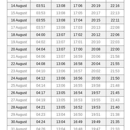
14 August
03:51
13:08
17:06
20:19
22:16
15 August
03:53
13:08
17:05
20:17
22:13
16 August
03:55
13:08
17:04
20:15
22:11
17 August
03:57
13:08
17:03
20:13
22:08
18 August
04:00
13:07
17:02
20:12
22:06
19 August
04:02
13:07
17:01
20:10
22:03
20 August
04:04
13:07
17:00
20:08
22:00
21 August
04:06
13:07
16:59
20:06
21:58
22 August
04:08
13:06
16:58
20:04
21:55
23 August
04:10
13:06
16:57
20:02
21:53
24 August
04:12
13:06
16:56
20:00
21:50
25 August
04:14
13:06
16:55
19:58
21:48
26 August
04:17
13:05
16:54
19:57
21:45
27 August
04:19
13:05
16:53
19:55
21:43
28 August
04:21
13:05
16:52
19:53
21:40
29 August
04:23
13:04
16:50
19:51
21:38
30 August
04:24
13:04
16:49
19:49
21:35
31 August
04:26
13:04
16:48
19:47
21:33