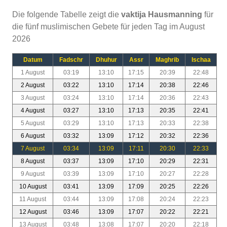
Die folgende Tabelle zeigt die
vaktija Hausmanning
für
die fünf muslimischen Gebete für jeden Tag im August
2026
Datum
Fadschr
Dhuhur
Assr
Maghrib
Ischaa
1 August
03:19
13:10
17:15
20:39
22:48
2 August
03:22
13:10
17:14
20:38
22:46
3 August
03:24
13:10
17:14
20:36
22:43
4 August
03:27
13:10
17:13
20:35
22:41
5 August
03:29
13:10
17:13
20:33
22:38
6 August
03:32
13:09
17:12
20:32
22:36
7 August
03:34
13:09
17:11
20:30
22:33
8 August
03:37
13:09
17:10
20:29
22:31
9 August
03:39
13:09
17:10
20:27
22:28
10 August
03:41
13:09
17:09
20:25
22:26
11 August
03:44
13:09
17:08
20:24
22:23
12 August
03:46
13:09
17:07
20:22
22:21
13 August
03:48
13:08
17:07
20:20
22:18