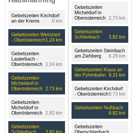
Gebetszeiten
Micheldorf in
Gebetszeiten Kirchdorf
Oberosterreich
2.73 km
an der Krems
0 km
Gebetszeiten
Gebetszeiten Weinzierl
Schlierbach
3.82 km
- Oberösterreich
1.24 km
Gebetszeiten Steinbach
Gebetszeiten
am Ziehberg
6.28 km
Lauterbach -
Oberösterreich
1.24 km
Gebetszeiten Klaus an
der Pyhrnbahn
8.31 km
Gebetszeiten
Micheldorf in
Oberosterreich
2.73 km
Gebetszeiten Kirchdorf
- Oberösterreich
8.73 km
Gebetszeiten
Micheldorf in
Gebetszeiten Nußbach
Oberösterreich
2.82 km
8.82 km
Gebetszeiten
Gebetszeiten
Schlierbach
3.82 km
Oberschlierbach