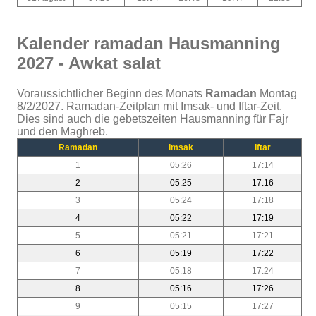
Kalender ramadan Hausmanning
2027 - Awkat salat
Voraussichtlicher Beginn des Monats
Ramadan
Montag
8/2/2027. Ramadan-Zeitplan mit Imsak- und Iftar-Zeit.
Dies sind auch die gebetszeiten Hausmanning für Fajr
und den Maghreb.
Ramadan
Imsak
Iftar
1
05:26
17:14
2
05:25
17:16
3
05:24
17:18
4
05:22
17:19
5
05:21
17:21
6
05:19
17:22
7
05:18
17:24
8
05:16
17:26
9
05:15
17:27