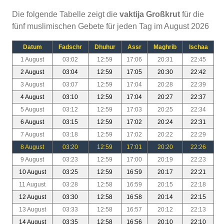
Die folgende Tabelle zeigt die
vaktija Großkrut
für die
fünf muslimischen Gebete für jeden Tag im August 2026
Datum
Fadschr
Dhuhur
Assr
Maghrib
Ischaa
1 August
03:02
12:59
17:06
20:31
22:45
2 August
03:04
12:59
17:05
20:30
22:42
3 August
03:07
12:59
17:04
20:28
22:39
4 August
03:10
12:59
17:04
20:27
22:37
5 August
03:12
12:59
17:03
20:25
22:34
6 August
03:15
12:59
17:02
20:24
22:31
7 August
03:18
12:59
17:02
20:22
22:29
8 August
03:20
12:59
17:01
20:20
22:26
9 August
03:23
12:59
17:00
20:19
22:23
10 August
03:25
12:59
16:59
20:17
22:21
11 August
03:28
12:58
16:59
20:15
22:18
12 August
03:30
12:58
16:58
20:14
22:15
13 August
03:33
12:58
16:57
20:12
22:13
14 August
03:35
12:58
16:56
20:10
22:10