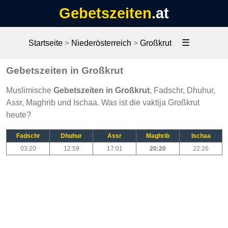
Gebetszeiten
.at
☰
Startseite
>
Niederösterreich
>
Großkrut
Gebetszeiten in Großkrut
Muslimische
Gebetszeiten in Großkrut
, Fadschr, Dhuhur,
Assr, Maghrib und Ischaa. Was ist die vaktija Großkrut
heute?
Fadschr
Dhuhur
Assr
Maghrib
Ischaa
03:20
12:59
17:01
20:20
22:26