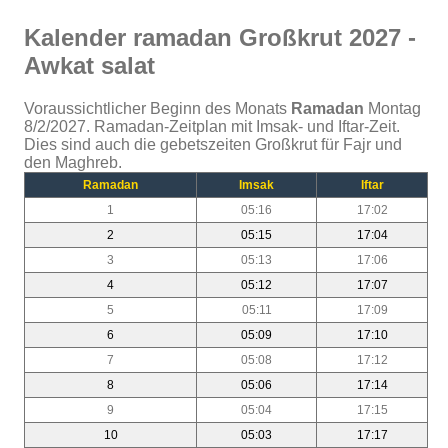
Kalender ramadan Großkrut 2027 -
Awkat salat
Voraussichtlicher Beginn des Monats
Ramadan
Montag
8/2/2027. Ramadan-Zeitplan mit Imsak- und Iftar-Zeit.
Dies sind auch die gebetszeiten Großkrut für Fajr und
den Maghreb.
Ramadan
Imsak
Iftar
1
05:16
17:02
2
05:15
17:04
3
05:13
17:06
4
05:12
17:07
5
05:11
17:09
6
05:09
17:10
7
05:08
17:12
8
05:06
17:14
9
05:04
17:15
10
05:03
17:17