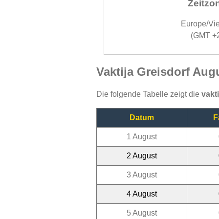
Zeitzo
Europe/Vi
(GMT +
Vaktija Greisdorf Aug
Die folgende Tabelle zeigt die
vakt
Datum
F
1 August
2 August
3 August
4 August
5 August