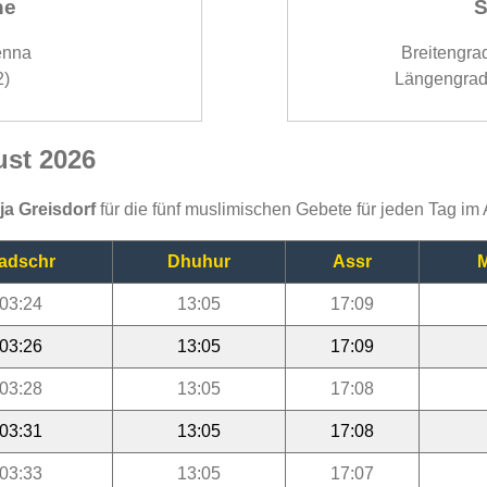
ne
S
enna
Breitengra
2)
Längengrad
ust 2026
ija Greisdorf
für die fünf muslimischen Gebete für jeden Tag im
adschr
Dhuhur
Assr
M
03:24
13:05
17:09
03:26
13:05
17:09
03:28
13:05
17:08
03:31
13:05
17:08
03:33
13:05
17:07