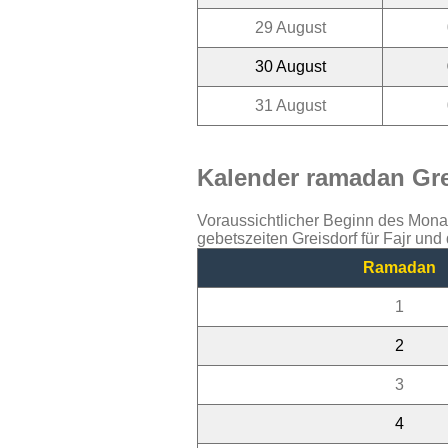
29 August
30 August
31 August
Kalender ramadan Grei
Voraussichtlicher Beginn des Mon
gebetszeiten Greisdorf für Fajr un
Ramadan
1
2
3
4