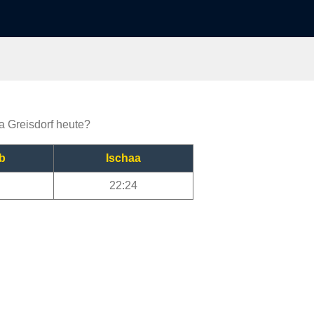
ja Greisdorf heute?
b
Ischaa
22:24