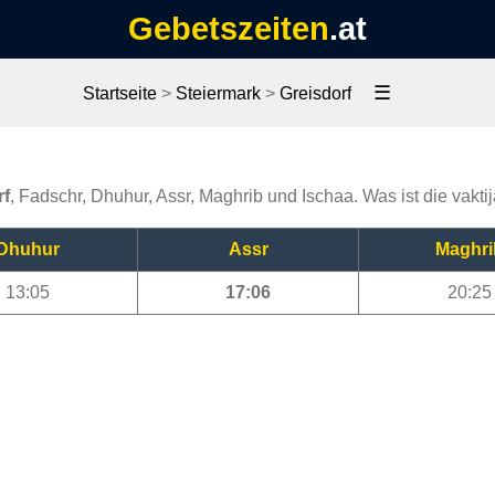
Gebetszeiten
.at
☰
Startseite
>
Steiermark
>
Greisdorf
rf
, Fadschr, Dhuhur, Assr, Maghrib und Ischaa. Was ist die vakti
Dhuhur
Assr
Maghri
13:05
17:06
20:25