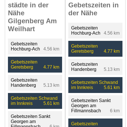
städte in der
Gebetszeiten in
Nähe
der Nähe
Gilgenberg Am
Weilhart
Gebetszeiten
Hochburg-Ach
4.56 km
Gebetszeiten
Gebetszeiten
Hochburg-Ach
4.56 km
Geretsberg
4.77 km
Gebetszeiten
Gebetszeiten
Geretsberg
4.77 km
Handenberg
5.13 km
Gebetszeiten
Gebetszeiten Schwand
Handenberg
5.13 km
im Innkreis
5.61 km
Gebetszeiten Schwand
Gebetszeiten Sankt
im Innkreis
5.61 km
Georgen am
Fillmannsbach
6 km
Gebetszeiten Sankt
Georgen am
Gebetszeiten
Fillmannsbach
6 km