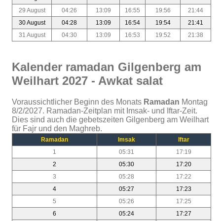
29 August
04:26
13:09
16:55
19:56
21:44
30 August
04:28
13:09
16:54
19:54
21:41
31 August
04:30
13:09
16:53
19:52
21:38
Kalender ramadan Gilgenberg am
Weilhart 2027 - Awkat salat
Voraussichtlicher Beginn des Monats
Ramadan
Montag
8/2/2027. Ramadan-Zeitplan mit Imsak- und Iftar-Zeit.
Dies sind auch die gebetszeiten Gilgenberg am Weilhart
für Fajr und den Maghreb.
Ramadan
Imsak
Iftar
1
05:31
17:19
2
05:30
17:20
3
05:28
17:22
4
05:27
17:23
5
05:26
17:25
6
05:24
17:27