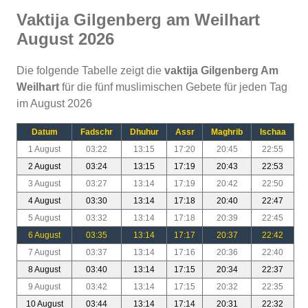
Vaktija Gilgenberg am Weilhart
August 2026
Die folgende Tabelle zeigt die
vaktija Gilgenberg Am
Weilhart
für die fünf muslimischen Gebete für jeden Tag
im August 2026
Datum
Fadschr
Dhuhur
Assr
Maghrib
Ischaa
1 August
03:22
13:15
17:20
20:45
22:55
2 August
03:24
13:15
17:19
20:43
22:53
3 August
03:27
13:14
17:19
20:42
22:50
4 August
03:30
13:14
17:18
20:40
22:47
5 August
03:32
13:14
17:18
20:39
22:45
6 August
03:35
13:14
17:17
20:37
22:42
7 August
03:37
13:14
17:16
20:36
22:40
8 August
03:40
13:14
17:15
20:34
22:37
9 August
03:42
13:14
17:15
20:32
22:35
10 August
03:44
13:14
17:14
20:31
22:32