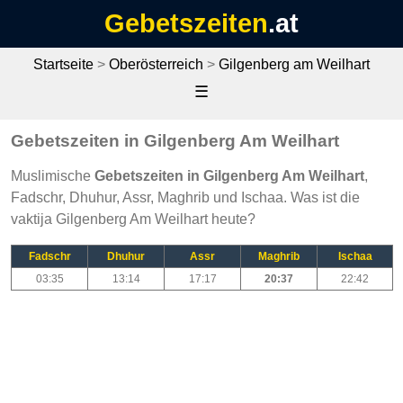
Gebetszeiten
.at
Startseite
>
Oberösterreich
>
Gilgenberg am Weilhart
☰
Gebetszeiten in Gilgenberg Am Weilhart
Muslimische
Gebetszeiten in Gilgenberg Am Weilhart
,
Fadschr, Dhuhur, Assr, Maghrib und Ischaa. Was ist die
vaktija Gilgenberg Am Weilhart heute?
Fadschr
Dhuhur
Assr
Maghrib
Ischaa
03:35
13:14
17:17
20:37
22:42