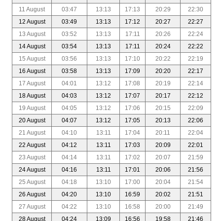
11 August
03:47
13:13
17:13
20:29
22:30
12 August
03:49
13:13
17:12
20:27
22:27
13 August
03:52
13:13
17:11
20:26
22:24
14 August
03:54
13:13
17:11
20:24
22:22
15 August
03:56
13:13
17:10
20:22
22:19
16 August
03:58
13:13
17:09
20:20
22:17
17 August
04:01
13:12
17:08
20:19
22:14
18 August
04:03
13:12
17:07
20:17
22:12
19 August
04:05
13:12
17:06
20:15
22:09
20 August
04:07
13:12
17:05
20:13
22:06
21 August
04:10
13:11
17:04
20:11
22:04
22 August
04:12
13:11
17:03
20:09
22:01
23 August
04:14
13:11
17:02
20:07
21:59
24 August
04:16
13:11
17:01
20:06
21:56
25 August
04:18
13:10
17:00
20:04
21:54
26 August
04:20
13:10
16:59
20:02
21:51
27 August
04:22
13:10
16:58
20:00
21:49
28 August
04:24
13:09
16:56
19:58
21:46